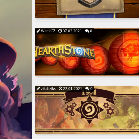
WitekCZ
07.02.2021
0
ziksfiziks
22.01.2021
0