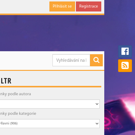
Přihlásit se
Registrace
ILTR
ánky podle autora
ánky podle kategorie