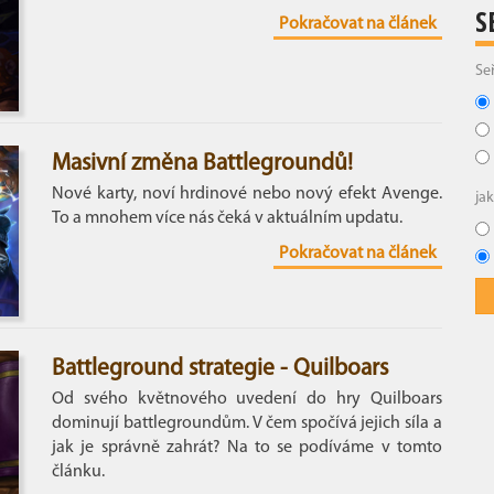
S
Pokračovat na článek
Se
Masivní změna Battlegroundů!
Nové karty, noví hrdinové nebo nový efekt Avenge.
ja
To a mnohem více nás čeká v aktuálním updatu.
Pokračovat na článek
Battleground strategie - Quilboars
Od svého květnového uvedení do hry Quilboars
dominují battlegroundům. V čem spočívá jejich síla a
jak je správně zahrát? Na to se podíváme v tomto
článku.