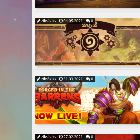
ziksfiziks
04.05.2021
0
ziksfiziks
31.03.2021
0
ziksfiziks
27.02.2021
0