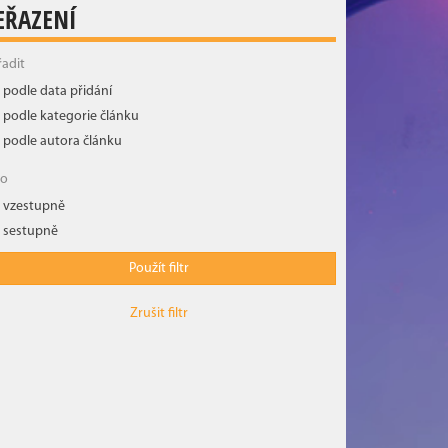
EŘAZENÍ
řadit
podle data přidání
podle kategorie článku
podle autora článku
ko
vzestupně
sestupně
Použít filtr
Zrušit filtr