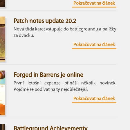
Pokračovat na článek
Patch notes update 20.2
Nová třída karet vstupuje do battlegroundu a balíčky
za dvacku.
Pokračovat na článek
Forged in Barrens je online
První letošní expanze přináší několik novinek.
Pojďmě se podívat na ty nejdůležitější.
Pokračovat na článek
Battleground Achievementy