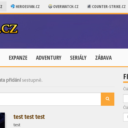
CZ
HEROESFAN.CZ
OVERWATCH.CZ
COUNTER-STRIKE.CZ
E
EXPANZE
ADVENTURY
SERIÁLY
ZÁBAVA
F
ta přidání
sestupně.
Čl
Čl
test test test
test