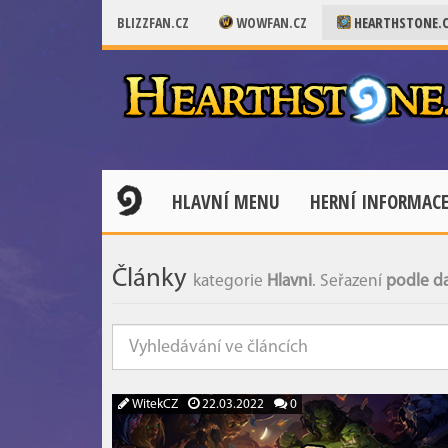
BLIZZFAN.CZ
WOWFAN.CZ
HEARTHSTONE.
HLAVNÍ MENU
HERNÍ INFORMAC
Články
kategorie
Hlavni
. Seřazení
podle da
WitekCZ
22.03.2022
0