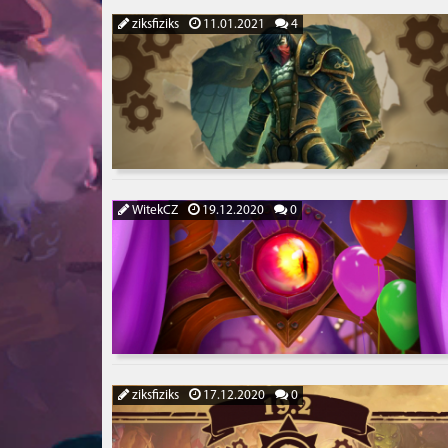
ziksfiziks
11.01.2021
4
WitekCZ
19.12.2020
0
ziksfiziks
17.12.2020
0