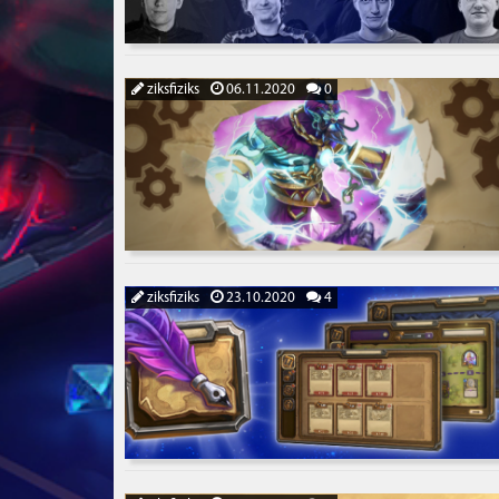
ziksfiziks
06.11.2020
0
ziksfiziks
23.10.2020
4