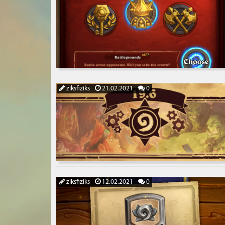
ziksfiziks
21.02.2021
0
ziksfiziks
12.02.2021
0