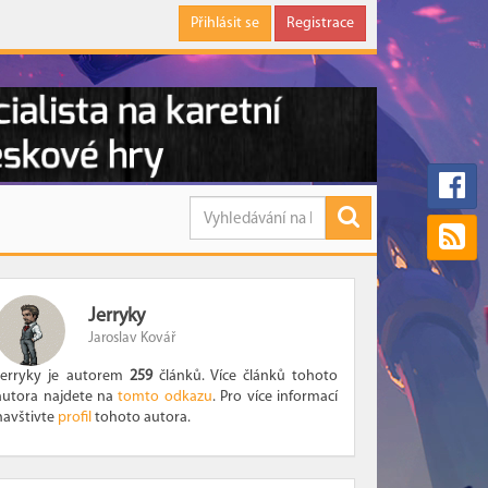
Přihlásit se
Registrace
Jerryky
Jaroslav Kovář
Jerryky je autorem
259
článků. Více článků tohoto
autora najdete na
tomto odkazu
. Pro více informací
navštivte
profil
tohoto autora.