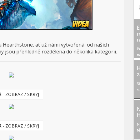
E
r
n
ta Hearthstone, ať už námi vytvořená, od našich
P
ny jsou přehledně rozdělena do několika kategorií.
n
H
z
S
s
R
- ZOBRAZ / SKRYJ
N
H
N
R
- ZOBRAZ / SKRYJ
t