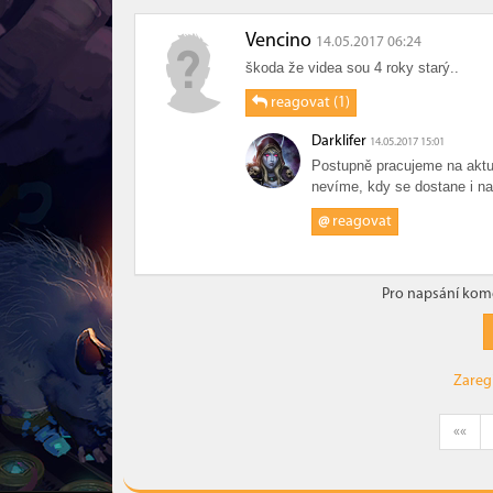
Vencino
14.05.2017 06:24
škoda že videa sou 4 roky starý..
reagovat (1)
Darklifer
14.05.2017 15:01
Postupně pracujeme na aktu
nevíme, kdy se dostane i na
@
reagovat
Pro napsání kome
Zareg
««