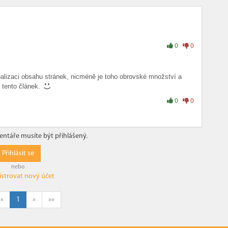
0
0
alizaci obsahu stránek, nicméně je toho obrovské množství a
 tento článek.
0
0
ntáře musíte být přihlášený.
Přihlásit se
nebo
istrovat nový účet
«
1
»
»»