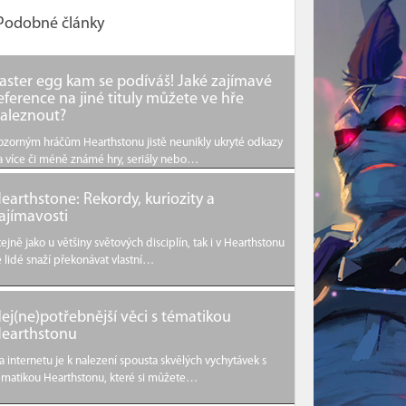
Podobné články
aster egg kam se podíváš! Jaké zajímavé
eference na jiné tituly můžete ve hře
aleznout?
ozorným hráčům Hearthstonu jistě neunikly ukryté odkazy
a více či méně známé hry, seriály nebo…
earthstone: Rekordy, kuriozity a
ajímavosti
tejně jako u většiny světových disciplín, tak i v Hearthstonu
e lidé snaží překonávat vlastní…
ej(ne)potřebnější věci s tématikou
earthstonu
a internetu je k nalezení spousta skvělých vychytávek s
ématikou Hearthstonu, které si můžete…