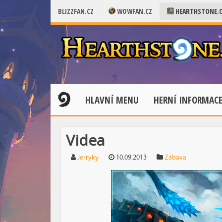
BLIZZFAN.CZ
WOWFAN.CZ
HEARTHSTONE.
HLAVNÍ MENU
HERNÍ INFORMAC
Videa
Jerryky
10.09.2013
Zábava