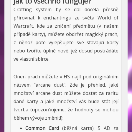
Jak to všechno funguje?
Crafting systém by se dal docela přesně
přirovnat k enchantingu ze světa World of
Warcraft, kde za zničení předmětu (v našem
případě karty), můžete obdržet magický prach,
z něhož poté vylepšujete své stávající karty
nebo tvoříte úplně nové, jež dosud postrádáte
ve vlastní sbírce.
Onen prach můžete v HS najít pod originálním
názvem "arcane dust". Zde je přehled, jaké
množství arcane dust můžete dostat za raritu
dané karty a jaké množství vás bude stát její
tvorba (upozorňujeme, že hodnoty se mohou
během vývoje změnit!):
Common Card
(běžná karta): 5 AD za