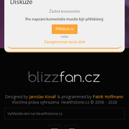
Diskuze
Žádné komentáře
Pro napsání komentáře musíte být přihlášený.
Přihlásit se
nebo
Zaregistrovat nový účet
Designed by
Jaroslav Kovář
& programmed by
Patrik Hoffmann
.
Všechna práva vyhrazena. Hearthstone.cz © 2006 - 2026