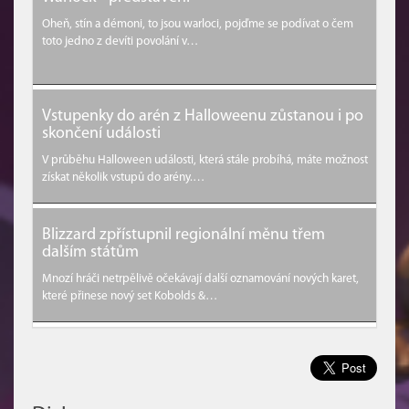
Oheň, stín a démoni, to jsou warloci, pojďme se podívat o čem
toto jedno z devíti povolání v…
Vstupenky do arén z Halloweenu zůstanou i po
skončení události
V průběhu Halloween události, která stále probíhá, máte možnost
získat několik vstupů do arény.…
Blizzard zpřístupnil regionální měnu třem
dalším státům
Mnozí hráči netrpělivě očekávají další oznamování nových karet,
které přinese nový set Kobolds &…