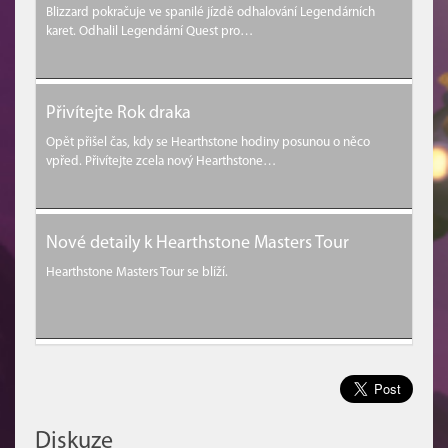
Blizzard pokračuje ve spanilé jízdě odhalování Legendárních
karet. Odhalil Legendární Quest pro…
Přivítejte Rok draka
Opět přišel čas, kdy se Hearthstone hodiny posunou o něco
vpřed. Přivítejte zcela nový Hearthstone…
Nové detaily k Hearthstone Masters Tour
Hearthstone Masters Tour se blíží.
Diskuze