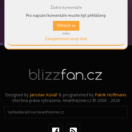
Žádné komentáře
Pro napsání komentáře musíte být přihlášený.
Přihlásit se
nebo
Zaregistrovat nový účet
Designed by
Jaroslav Kovář
& programmed by
Patrik Hoffmann
.
Všechna práva vyhrazena. Hearthstone.cz © 2006 - 2026