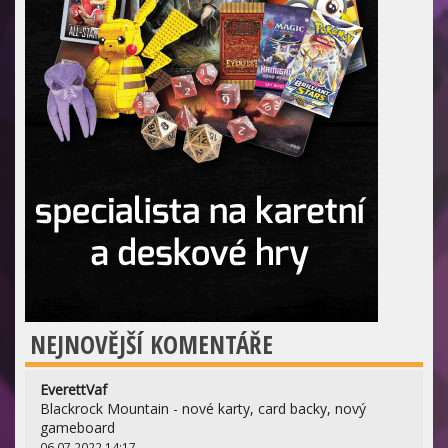
NEJNOVĚJŠÍ KOMENTÁŘE
EverettVaf
Blackrock Mountain - nové karty, card backy, nový
gameboard
06.07.2022 14:17