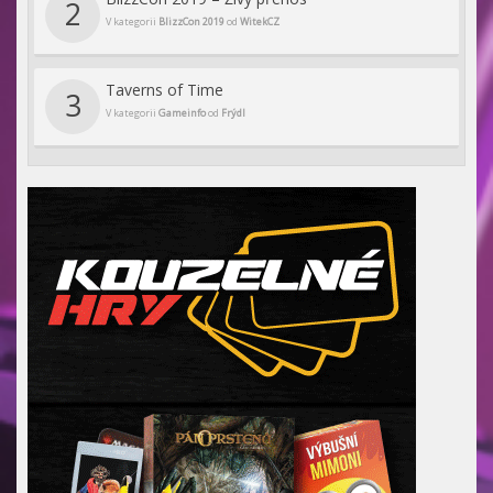
2
V kategorii
BlizzCon 2019
od
WitekCZ
Taverns of Time
3
V kategorii
Gameinfo
od
Frýdl