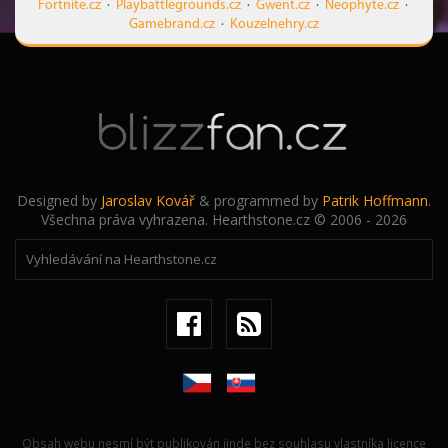
Fortnite.cz
·
Playbattlegrounds.cz
·
Gwent.cz
·
Neophyte.cz
·
Gamebrand.cz
·
Kouzelnehry.cz
Designed by
Jaroslav Kovář
& programmed by
Patrik Hoffmann
.
Všechna práva vyhrazena. Hearthstone.cz © 2006 - 2026
Obsah webu nesmí být publikován jinde bez souhlasu vlastníka licence