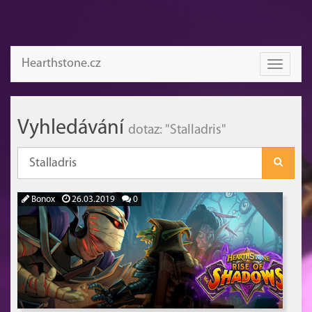
Hearthstone.cz
Toggle
navigati
Vyhledávání
dotaz: "Stalladris"
Bonox
26.03.2019
0