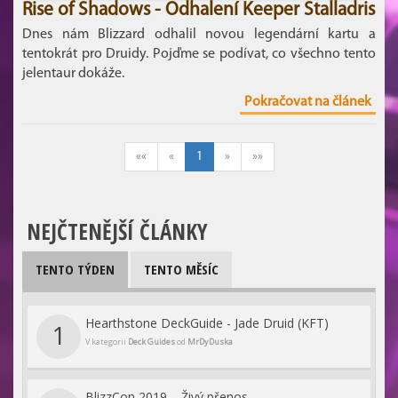
Rise of Shadows - Odhalení Keeper Stalladris
Dnes nám Blizzard odhalil novou legendární kartu a
tentokrát pro Druidy. Pojďme se podívat, co všechno tento
jelentaur dokáže.
Pokračovat na článek
««
«
1
»
»»
NEJČTENĚJŠÍ ČLÁNKY
TENTO TÝDEN
TENTO MĚSÍC
Hearthstone DeckGuide - Jade Druid (KFT)
1
V kategorii
Deck Guides
od
MrDyDuska
BlizzCon 2019 – Živý přenos