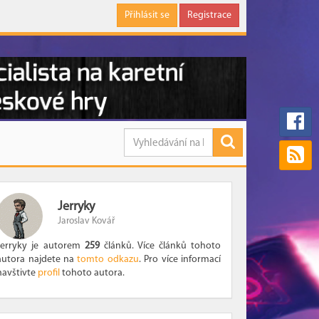
Přihlásit se
Registrace
Jerryky
Jaroslav Kovář
Jerryky je autorem
259
článků. Více článků tohoto
autora najdete na
tomto odkazu
. Pro více informací
navštivte
profil
tohoto autora.