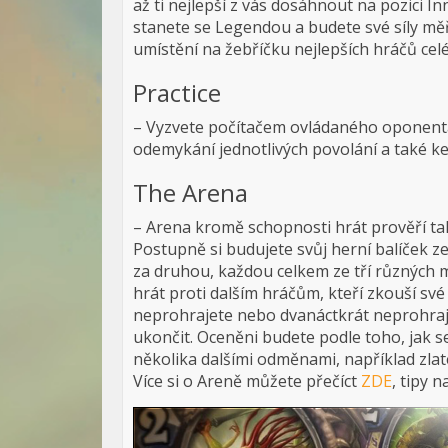
až ti nejlepší z vás dosáhnout na pozici In
stanete se Legendou a budete své síly měři
umístění na žebříčku nejlepších hráčů cel
Practice
– Vyzvete počítačem ovládaného oponenta 
odemykání jednotlivých povolání a také ke
The Arena
– Arena kromě schopnosti hrát prověří tak
Postupně si budujete svůj herní balíček ze
za druhou, každou celkem ze tří různých 
hrát proti dalším hráčům, kteří zkouší své 
neprohrajete nebo dvanáctkrát neprohra
ukončit. Oceněni budete podle toho, jak s
několika dalšími odměnami, například zlat
Více si o Areně můžete přečíct
ZDE
, tipy 