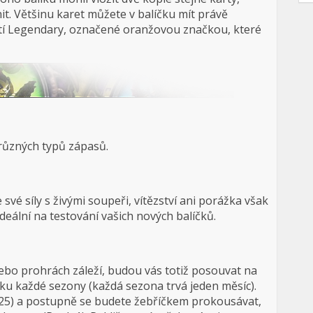
it. Většinu karet můžete v balíčku mít právě
ostí Legendary, označené oranžovou značkou, které
různých typů zápasů.
své síly s živými soupeři, vítězství ani porážka však
ideální na testování vašich nových balíčků.
ebo prohrách záleží, budou vás totiž posouvat na
tku každé sezony (každá sezona trvá jeden měsíc).
25) a postupně se budete žebříčkem prokousávat,