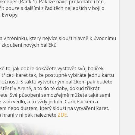
nkeeper (Rank 1). Pakliže navíc překonáte i ten,
t pouze s dalšími z řad těch nejlepších v boji o
é Evropy.
v tréninku, který nejvíce slouží hlavně k úvodnímu
 zkoušení nových balíčků.
é to, jak dobře dokážete vystavět svůj balíček.
 třiceti karet tak, že postupně vybíráte jednu kartu
možností. S takto vytvořeným balíčkem pak budete
štěstí v Areně, a to do té doby, dokud třikrát
jete. Své působení samozřejmě můžete také sami
e vám vedlo, a to vždy jedním Card Packem a
em nebo dustem, který slouží na vytváření karet.
na hraní v ní pak naleznete
ZDE
.