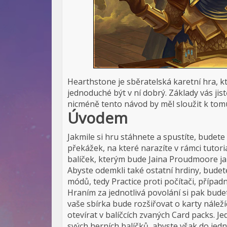
Hearthstone je sběratelská karetní hra, k
jednoduché být v ní dobrý. Základy vás jis
nicméně tento návod by měl sloužit k tomu
Úvodem
Jakmile si hru stáhnete a spustíte, budet
překážek, na které narazíte v rámci tutori
balíček, kterým bude Jaina Proudmoore ja
Abyste odemkli také ostatní hrdiny, budet
módů, tedy Practice proti počítači, přípa
Hraním za jednotlivá povolání si pak bude
vaše sbírka bude rozšiřovat o karty náleží
otevírat v balíčcích zvaných Card packs.
svých herních balíčků, abyste však do jedn