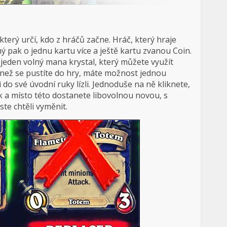
terý určí, kdo z hráčů začne. Hráč, který hraje
hý pak o jednu kartu více a ještě kartu zvanou Coin.
 jeden volný mana krystal, který můžete využít
ě než se pustíte do hry, máte možnost jednou
i do své úvodní ruky lízli. Jednoduše na ně kliknete,
ek a místo této dostanete libovolnou novou, s
ste chtěli vyměnit.