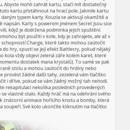
tu. Abyste mohli zahrát kartu, stačí mít dostatečný
uto kartu přetáhnout na hrací pole. Jakmile kartu
s daným typem karty. Kouzla se aktivují okamžitě a
kartě napsán. Karty s powerem jménem Secret jsou sice
hvíli, když je dodržena podmínka jejich spuštění.
mohou být použiti v kole, kdy je zahrajete, ale až v
se schopností Charge, které takto mohou zaútočit
 do hry, spustí se její efekt Battlecry, pokud nějaký
 kola vždy objeví zelená záře kolem karet, které
momentu dostatek mana krystalů). To samé se pak
 straně stolu a mohou zaútočit do hrdiny nebo
 provést žádné další tahy, zezelená vám tlačítko
it i dříve, pokud se vám žádný možný tah nehodí.
íte rekapitulaci nekolika posledních provedených
o se vlastně stalo. Každý hráč má na odehrání svého
ak znázorní animace hořícího knotu a bomby, která
soupeři. Své kolo ukončíte kliknutím na tlačítko