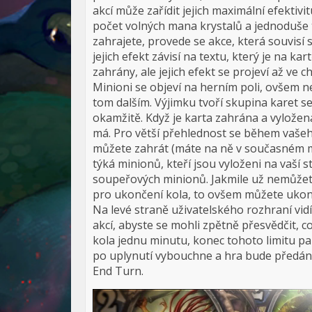
akcí může zařídit jejich maximální efektivi
počet volných mana krystalů a jednoduše t
zahrajete, provede se akce, která souvisí 
jejich efekt závisí na textu, který je na 
zahrány, ale jejich efekt se projeví až ve c
Minioni se objeví na herním poli, ovšem ne
tom dalším. Výjimku tvoří skupina karet 
okamžitě. Když je karta zahrána a vyložena
má. Pro větší přehlednost se během vašeho
můžete zahrát (máte na ně v současném 
týká minionů, kteří jsou vyloženi na vaší
soupeřových minionů. Jakmile už nemůžete
pro ukončení kola, to ovšem můžete ukonč
Na levé straně uživatelského rozhraní vid
akcí, abyste se mohli zpětně přesvědčit, c
kola jednu minutu, konec tohoto limitu p
po uplynutí vybouchne a hra bude předána 
End Turn.