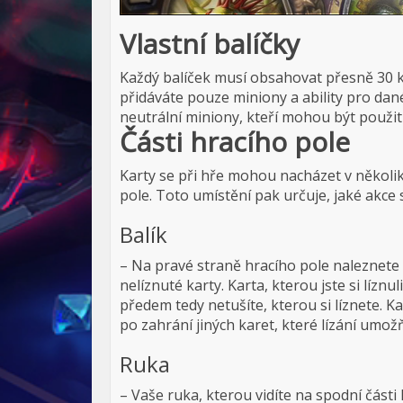
Vlastní balíčky
Každý balíček musí obsahovat přesně 30 ka
přidáváte pouze miniony a ability pro dan
neutrální miniony, kteří mohou být použiti
Části hracího pole
Karty se při hře mohou nacházet v několi
pole. Toto umístění pak určuje, jaké akce 
Balík
– Na pravé straně hracího pole naleznete
nelíznuté karty. Karta, kterou jste si líznul
předem tedy netušíte, kterou si líznete. K
po zahrání jiných karet, které lízání umožň
Ruka
– Vaše ruka, kterou vidíte na spodní části hr