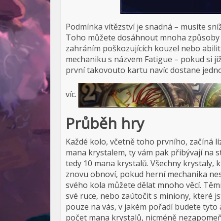
Podmínka vítězství je snadná – musíte sníž
Toho můžete dosáhnout mnoha způsoby –
zahráním poškozujících kouzel nebo abilit
mechaniku s názvem Fatigue – pokud si již 
první takovouto kartu navíc dostane jedn
víc.
Průběh hry
Každé kolo, včetně toho prvního, začíná lí
mana krystalem, ty vám pak přibývají na 
tedy 10 mana krystalů. Všechny krystaly, kt
znovu obnoví, pokud herní mechanika nest
svého kola můžete dělat mnoho věcí. Těmi 
své ruce, nebo zaútočit s miniony, které js
pouze na vás, v jakém pořadí budete tyto 
počet mana krystalů, nicméně nezapomeňt