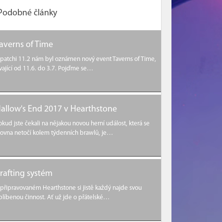
Podobné články
averns of Time
 patchi 11.2 nám byl oznámen nový event Taverns of Time,
rvající od 11.6. do 3.7. Pojďme se…
allow's End 2017 v Hearthstone
okud jste čekali na nějakou novou herní událost, která se
rovna netočí kolem týdenních brawlů, je…
rafting systém
 připravovaném Hearthstone si jistě každý najde svou
blíbenou činnost. Ať už jde o přátelské…