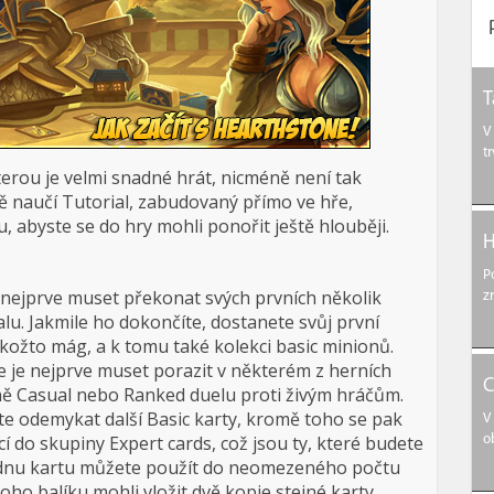
T
V
t
terou je velmi snadné hrát, nicméně není tak
tě naučí Tutorial, zabudovaný přímo ve hře,
, abyste se do hry mohli ponořit ještě hlouběji.
H
P
e nejprve muset překonat svých prvních několik
z
alu. Jakmile ho dokončíte, dostanete svůj první
kožto mág, a k tomu také kolekci basic minionů.
e je nejprve muset porazit v některém z herních
C
dně Casual nebo Ranked duelu proti živým hráčům.
te odemykat další Basic karty, kromě toho se pak
V
cí do skupiny Expert cards, což jsou ty, které budete
o
 Jednu kartu můžete použít do neomezeného počtu
oho balíku mohli vložit dvě kopie stejné karty,