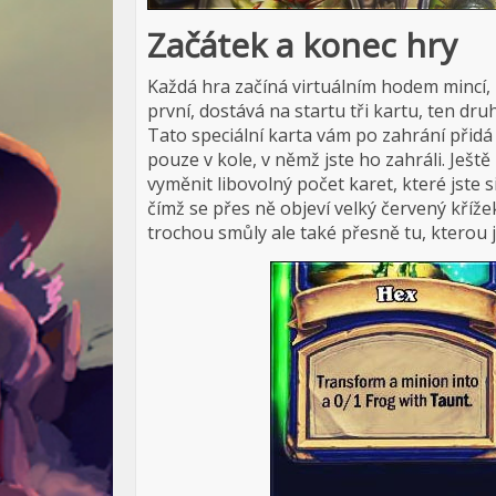
Začátek a konec hry
Každá hra začíná virtuálním hodem mincí, k
první, dostává na startu tři kartu, ten dru
Tato speciální karta vám po zahrání přidá
pouze v kole, v němž jste ho zahráli. Ješt
vyměnit libovolný počet karet, které jste s
čímž se přes ně objeví velký červený kříž
trochou smůly ale také přesně tu, kterou j