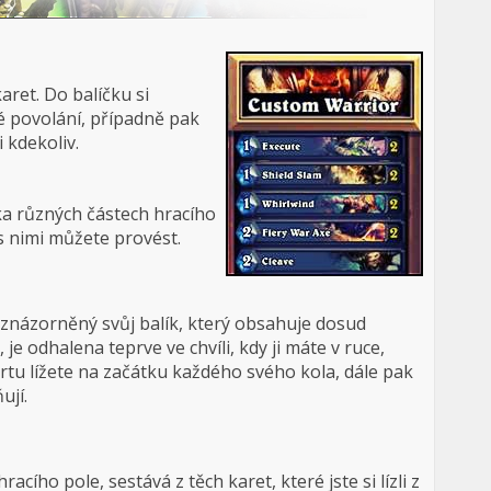
ret. Do balíčku si
é povolání, případně pak
 kdekoliv.
ka různých částech hracího
s nimi můžete provést.
 znázorněný svůj balík, který obsahuje dosud
i, je odhalena teprve ve chvíli, kdy ji máte v ruce,
artu lížete na začátku každého svého kola, dále pak
ují.
acího pole, sestává z těch karet, které jste si lízli z