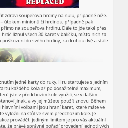
it zdraví soupeřova hrdiny na nulu, případně níže.
 útokem minionů či hrdinou, případně pak
 přímo na soupeřova hrdinu. Dále to jde také přes
hráč líznul všech 30 karet v balíčku, místo nich za
o poškození do svého hrdiny, za druhou dvě a stále
znutím jedné karty do ruky. Hru startujete s jedním
startu každého kola až po dosažitelné maximum,
eré jste v předchozím kole využili, se v dalším
anoví jinak, a vy jej můžete použít znovu. Během
hlavními volbami jsou hraní karet, které máte ve
te vyložili na stůl ve svém předchozím kole. Je
akce provádět, jediným limitem je pro vás aktuální
e, že právě správné pořadí provedení jednotlivých