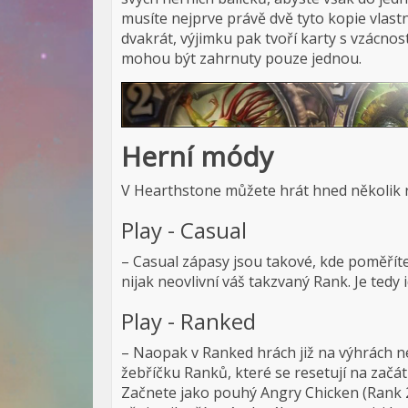
musíte nejprve právě dvě tyto kopie vlastn
dvakrát, výjimku pak tvoří karty s vzácn
mohou být zahrnuty pouze jednou.
Herní módy
V Hearthstone můžete hrát hned několik 
Play - Casual
– Casual zápasy jsou takové, kde poměříte 
nijak neovlivní váš takzvaný Rank. Je tedy 
Play - Ranked
– Naopak v Ranked hrách již na výhrách n
žebříčku Ranků, které se resetují na začá
Začnete jako pouhý Angry Chicken (Rank 