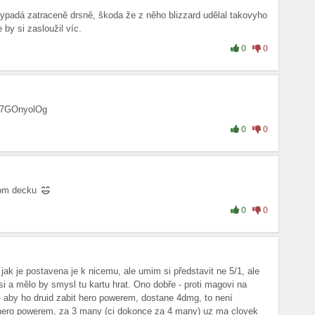
Vypadá zatraceně drsně, škoda že z něho blizzard udělal takovyho
 by si zasloužil víc.
0
0
M7GOnyolOg
0
0
vom decku
0
0
jak je postavena je k nicemu, ale umim si představit ne 5/1, ale
i a mělo by smysl tu kartu hrat. Ono dobře - proti magovi na
i - aby ho druid zabit hero powerem, dostane 4dmg, to není
t hero powerem, za 3 many (ci dokonce za 4 many) uz ma clovek