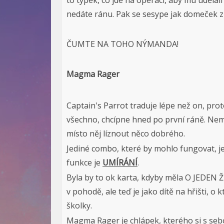
to týpek, co jde na operaci, aby mu udělal
nedáte ránu. Pak se sesype jak domeček z 
ČUMTE NA TOHO NÝMANDA!
Magma Rager
Captain's Parrot traduje lépe než on, prot
všechno, chcípne hned po první ráně. Nemít
místo něj líznout něco dobrého.
Jediné combo, které by mohlo fungovat, j
funkce je
UMÍRÁNÍ
.
Byla by to ok karta, kdyby měla O JEDEN Ž
v pohodě, ale teď je jako dítě na hřišti, o 
školky.
Magma Rager je chlápek, kterého si s se