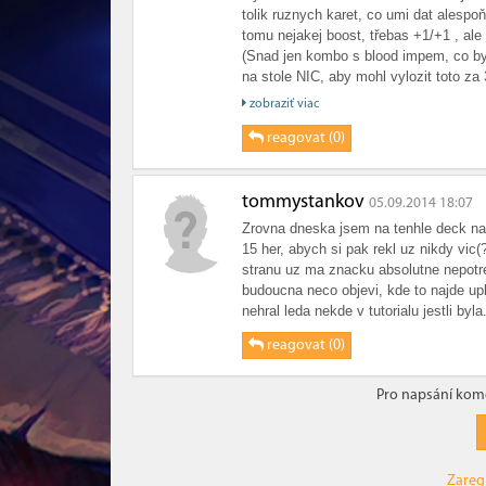
tolik ruznych karet, co umi dat alespoň
tomu nejakej boost, třebas +1/+1 , al
(Snad jen kombo s blood impem, co by
na stole NIC, aby mohl vylozit toto za
jsou takhle na nic, není v tom chudak 
zobraziť viac
reagovat (0)
tommystankov
05.09.2014 18:07
Zrovna dneska jsem na tenhle deck nar
15 her, abych si pak rekl uz nikdy vic(
stranu uz ma znacku absolutne nepotreb
budoucna neco objevi, kde to najde upl
nehral leda nekde v tutorialu jestli byl
reagovat (0)
Pro napsání kome
Zareg