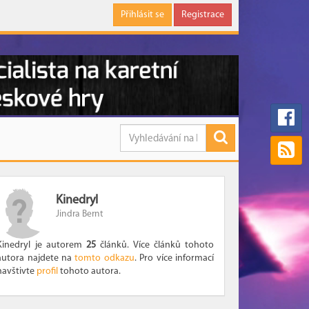
Přihlásit se
Registrace
Kinedryl
Jindra Bernt
Kinedryl je autorem
25
článků. Více článků tohoto
autora najdete na
tomto odkazu
. Pro více informací
navštivte
profil
tohoto autora.