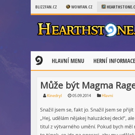
BLIZZFAN.CZ
WOWFAN.CZ
HEARTHSTONE.
HLAVNÍ MENU
HERNÍ INFORMAC
Může být Magma Rage
Kinedryl
05.09.2014
Hlavni
Snažil jsem se, fakt jo. Snažil jsem se přij
„Hej, udělám nějakej haluzáckej deck!“, ale
titul z výtvarného umění. Pokud bych měl n