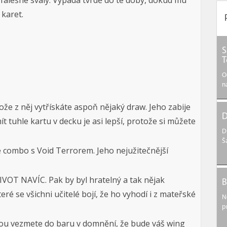
i falešné svaly. Vypadá tvrdě do té doby, dokud mu
karet.
S
T
O
n
ože z něj vytřískáte aspoň nějaký draw. Jeho zabije
D
 tuhle kartu v decku je asi lepší, protože si můžete
D
Š
e combo s Void Terrorem. Jeho nejužitečnější
IVOT NAVÍC. Pak by byl hratelný a tak nějak
B
které se všichni učitelé bojí, že ho vyhodí i z mateřské
N
p
bou vezmete do baru v domnění, že bude váš wing