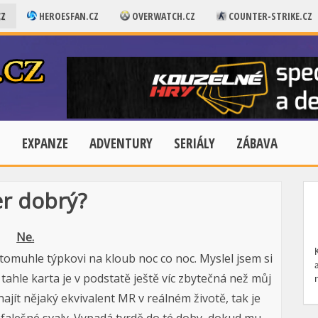
CZ
HEROESFAN.CZ
OVERWATCH.CZ
COUNTER-STRIKE.CZ
E
EXPANZE
ADVENTURY
SERIÁLY
ZÁBAVA
r dobrý?
Ne.
ít tomuhle týpkovi na kloub noc co noc. Myslel jsem si
 tahle karta je v podstatě ještě víc zbytečná než můj
ajít nějaký ekvivalent MR v reálném životě, tak je