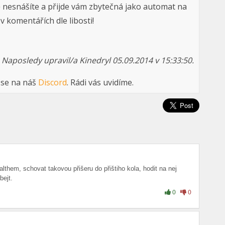
ě nesnášíte a přijde vám zbytečná jako automat na
 komentářích dle libosti!
Naposledy upravil/a Kinedryl 05.09.2014 v 15:33:50.
 se na náš
Discord
. Rádi vás uvidíme.
them, schovat takovou přišeru do přištiho kola, hodit na nej
bejt.
0
0