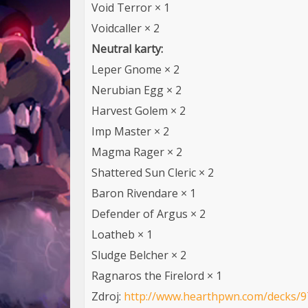
Void Terror × 1
Voidcaller × 2
Neutral karty:
Leper Gnome × 2
Nerubian Egg × 2
Harvest Golem × 2
Imp Master × 2
Magma Rager × 2
Shattered Sun Cleric × 2
Baron Rivendare × 1
Defender of Argus × 2
Loatheb × 1
Sludge Belcher × 2
Ragnaros the Firelord × 1
Zdroj:
http://www.hearthpwn.com/decks/