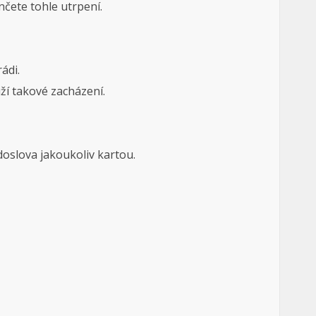
čete tohle utrpení.
ádi.
ží takové zacházení.
slova jakoukoliv kartou.