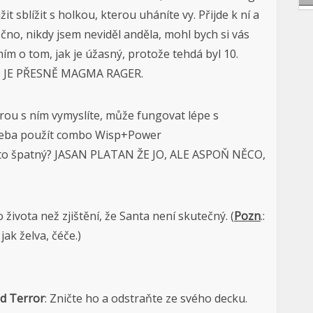
 sblížit s holkou, kterou uháníte vy. Přijde k ní a
čno, nikdy jsem neviděl anděla, mohl bych si vás
ním o tom, jak je úžasný, protože tehdá byl 10.
TO JE PŘESNĚ MAGMA RAGER.
erou s ním vymyslíte, může fungovat lépe s
 třeba použít combo Wisp+Power
 to špatný? JASAN PLATAN ŽE JO, ALE ASPOŇ NĚCO,
ivota než zjištění, že Santa není skutečný. (
Pozn
.:
jak želva, čéče.)
d Terror
: Zničte ho a odstraňte ze svého decku.