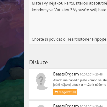
Máte i vy nějakou kartu, kterou absolutn
kondomy ve Vatikánu? Vypusťte svůj hate v
Chcete si povídat o Hearthstone? Připojte
Diskuze
BeastsOrgasm
10.09.2014 20:48
Akorát mě napadlo ještě kombo se steal
ještě nějakej attack a muže k něčemu 
reagovat (0)
BeastsOrgasm
10.09.2014 20:44