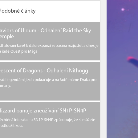
Podobné články
aviors of Uldum - Odhalení Raid the Sky
emple
dhalování karet k další expanzi se začíná rozjíždět a dnes je
a řadě Quest pro Mága
escent of Dragons - Odhalení Nithogg
račí legendární jízda pokračuje a na řadě máme Draka pro
amany.
lizzard banuje zneužívání SN1P-SN4P
ěchtěná interakce u SN1P-SN4P způsobuje, že si můžete
rodloužit kola.