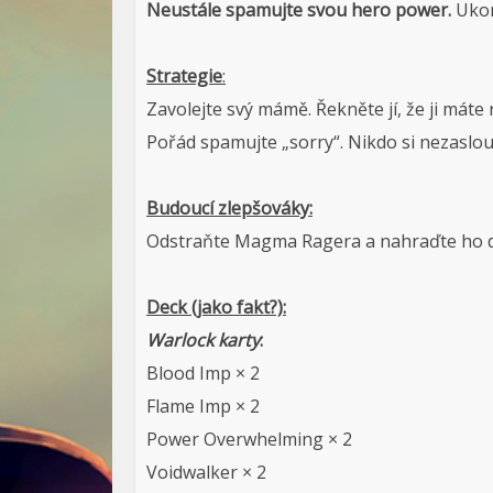
Neustále spamujte svou hero power.
Ukon
Strategie
:
Zavolejte svý mámě. Řekněte jí, že ji máte r
Pořád spamujte „sorry“. Nikdo si nezaslou
Budoucí zlepšováky:
Odstraňte Magma Ragera a nahraďte ho do
Deck (jako fakt?):
Warlock karty
:
Blood Imp × 2
Flame Imp × 2
Power Overwhelming × 2
Voidwalker × 2