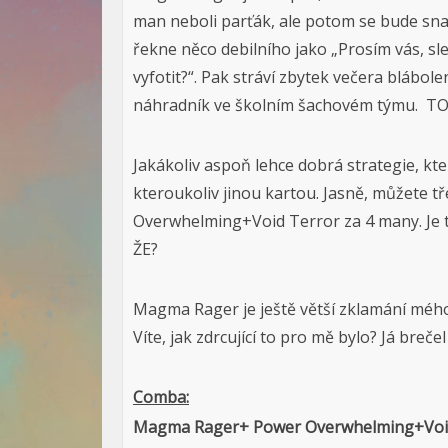
man neboli parťák, ale potom se bude snažit
řekne něco debilního jako „Prosím vás, sle
vyfotit?“. Pak stráví zbytek večera blábole
náhradník ve školním šachovém týmu. 
Jakákoliv aspoň lehce dobrá strategie, kt
kteroukoliv jinou kartou. Jasně, můžete
Overwhelming+Void Terror za 4 many. Je
ŽE?
Magma Rager je ještě větší zklamání mého ž
Víte, jak zdrcující to pro mě bylo? Já brečel 
Comba:
Magma Rager+ Power Overwhelming+Voi