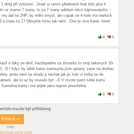
 1 dmg při vylozeni...Jinak si umim představit hrat toto plus k
e to uz mame 7 many, to za 7 many udelam něco zajimavejsiho :-
 mu dal na 2HP, by mělo smysl, ale copak ve 4 kole ma warlock
 3 a impa za 1? Obvykle tomu tak není...Ono je vice karet, které
sam :-))
0
0
azil a taky se divil, kazdopadne za zkousku to stoji takovych 10-
?) :-D I kdyz by tahle karta zaslouzila jiste upravy, zase na druhou
ny, proto neni na skodu ji nechat jak je, kdo vi treba se do
atneni, ale to uz by muselo byt :-D V zivote jsem tuhle kartu
a. Samotna karta i me prijde jako nejmin pouzitelna.
0
0
ntáře musíte být přihlášený.
Přihlásit se
nebo
istrovat nový účet