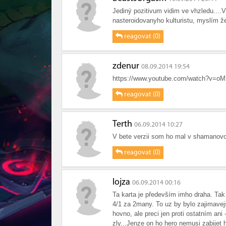
Jediný pozitivum vidim ve vhzledu....
nasteroidovanyho kulturistu, myslím že
reagovat (0)
zdenur
08.09.2014 19:54
https://www.youtube.com/watch?v=o
reagovat (0)
Terth
06.09.2014 10:27
V bete verzii som ho mal v shamano
reagovat (0)
lojza
06.09.2014 00:16
Ta karta je především imho draha. Tak 
4/1 za 2many. To uz by bylo zajimavejs
hovno, ale preci jen proti ostatním an
zly...Jenze on ho hero nemusi zabije