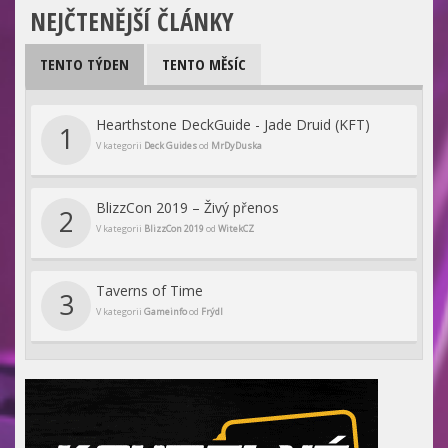
NEJČTENĚJŠÍ ČLÁNKY
TENTO TÝDEN
TENTO MĚSÍC
Hearthstone DeckGuide - Jade Druid (KFT)
1
V kategorii
Deck Guides
od
MrDyDuska
BlizzCon 2019 – Živý přenos
2
V kategorii
BlizzCon 2019
od
WitekCZ
Taverns of Time
3
V kategorii
Gameinfo
od
Frýdl