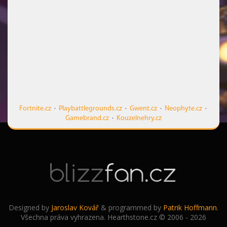
Fortnite.cz
·
Playbattlegrounds.cz
·
Gwent.cz
·
Neophyte.cz
·
Gamebrand.cz
·
Kouzelnehry.cz
Designed by
Jaroslav Kovář
& programmed by
Patrik Hoffmann
.
Všechna práva vyhrazena. Hearthstone.cz © 2006 - 2026