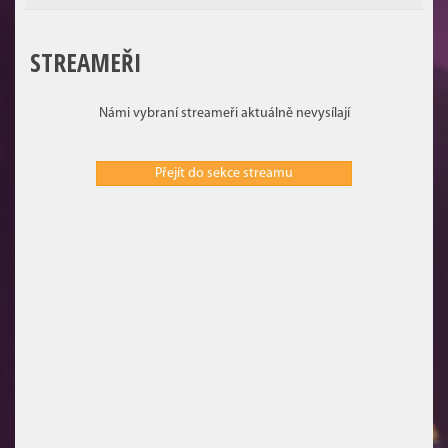
STREAMEŘI
Námi vybraní streameři aktuálně nevysílají
Přejít do sekce streamu