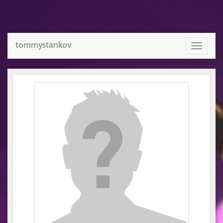
tommystankov
Toggle
navigati