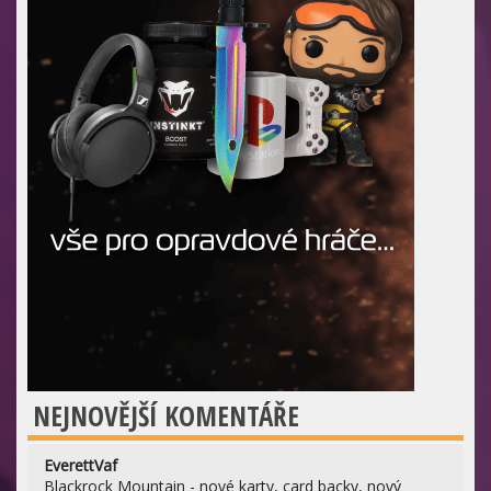
NEJNOVĚJŠÍ KOMENTÁŘE
EverettVaf
Blackrock Mountain - nové karty, card backy, nový