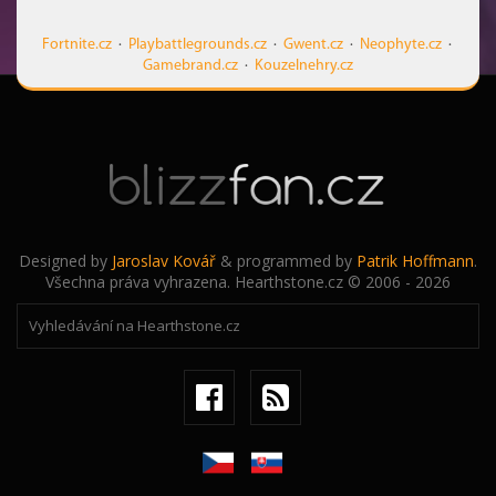
Fortnite.cz
·
Playbattlegrounds.cz
·
Gwent.cz
·
Neophyte.cz
·
Gamebrand.cz
·
Kouzelnehry.cz
Designed by
Jaroslav Kovář
& programmed by
Patrik Hoffmann
.
Všechna práva vyhrazena. Hearthstone.cz © 2006 - 2026