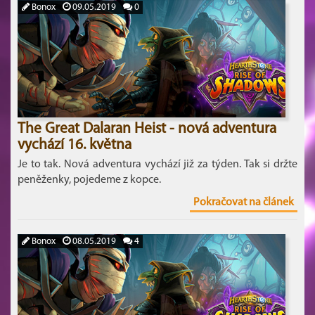
Bonox
09.05.2019
0
The Great Dalaran Heist - nová adventura
vychází 16. května
Je to tak. Nová adventura vychází již za týden. Tak si držte
peněženky, pojedeme z kopce.
Pokračovat na článek
Bonox
08.05.2019
4