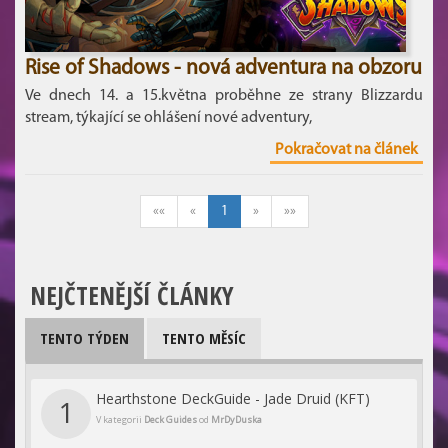
Rise of Shadows - nová adventura na obzoru
Ve dnech 14. a 15.května proběhne ze strany Blizzardu
stream, týkající se ohlášení nové adventury,
Pokračovat na článek
««
«
1
»
»»
NEJČTENĚJŠÍ ČLÁNKY
TENTO TÝDEN
TENTO MĚSÍC
Hearthstone DeckGuide - Jade Druid (KFT)
1
V kategorii
Deck Guides
od
MrDyDuska