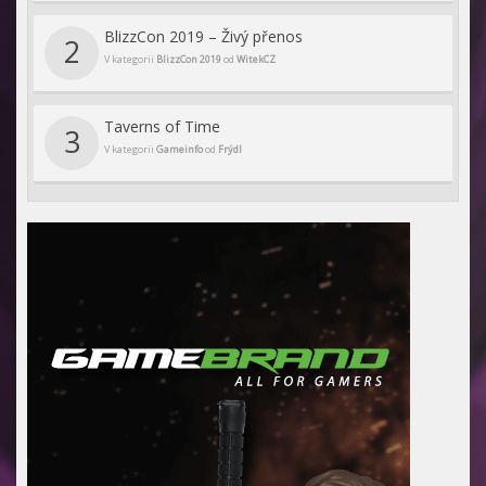
BlizzCon 2019 – Živý přenos
2
V kategorii
BlizzCon 2019
od
WitekCZ
Taverns of Time
3
V kategorii
Gameinfo
od
Frýdl