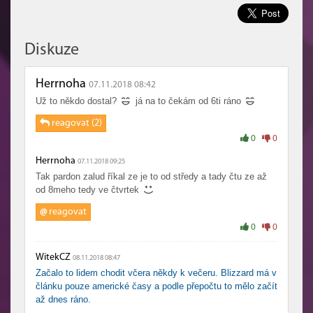
Diskuze
Herrnoha
07.11.2018 08:42
Už to někdo dostal?
já na to čekám od 6ti ráno
reagovat (2)
0
0
Herrnoha
07.11.2018 09:25
Tak pardon zalud říkal ze je to od středy a tady čtu ze až
od 8meho tedy ve čtvrtek
@
reagovat
0
0
WitekCZ
08.11.2018 08:47
Začalo to lidem chodit včera někdy k večeru. Blizzard má v
článku pouze americké časy a podle přepočtu to mělo začít
až dnes ráno.