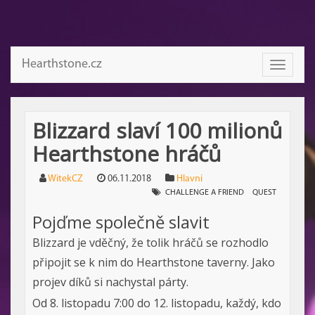
Hearthstone.cz
Toggle
navigati
Blizzard slaví 100 milionů
Hearthstone hráčů
WitekCZ
06.11.2018
Hlavni
CHALLENGE A FRIEND
QUEST
Pojďme společně slavit
Blizzard je vděčný, že tolik hráčů se rozhodlo
připojit se k nim do Hearthstone taverny. Jako
projev díků si nachystal párty.
Od 8. listopadu 7:00 do 12. listopadu, každý, kdo