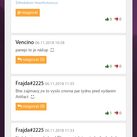
Šéfredaktor Hearthstone.cz
@
reagovat
0
0
Vencino
06.11.2018 16:58
panejo to je nášup
reagovat (0)
0
0
Frajda#2225
06.11.2018 11:35
Btw zajimavy,ze to vyslo zrovna par tydnu pred vydanim
Artifact
reagovat (0)
1
0
Frajda#2225
06.11.2018 11:33