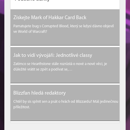
Získejte Mark of Hakkar Card Back
Pamatujete bug s Corrupted Blood, který se kdysi dávno objevil
ve World of Warcraft?
Jak to vidí vývojáři: Jednotlivé classy
Zatímco se Hearthstone stále rozrůstá o nové a nové věci, je
důležité vrátit se zpět a podívat se,…
Blizzfan hledá redaktory
Chtěl by sis splnit sen a psát o hrách od Blizzardu? Máš jedinečnou
příležitost.