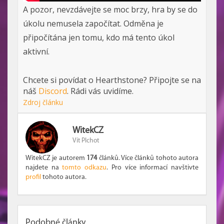
A pozor, nevzdávejte se moc brzy, hra by se do
úkolu nemusela započítat. Odměna je
připočítána jen tomu, kdo má tento úkol
aktivní.
Chcete si povídat o Hearthstone? Připojte se na
náš
Discord
. Rádi vás uvidíme.
Zdroj článku
WitekCZ
Vít Plchot
WitekCZ je autorem
174
článků. Více článků tohoto autora
najdete na
tomto odkazu
. Pro více informací navštivte
profil
tohoto autora.
Podobné články