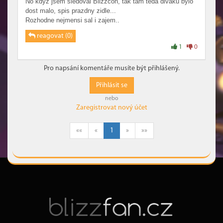
No kdyz jsem sledoval Blizzcon, tak tam teda divaku bylo
dost malo, spis prazdny zidle...
Rozhodne nejmensi sal i zajem..
reagovat (0)
1
0
Pro napsání komentáře musíte být přihlášený.
Přihlásit se
nebo
Zaregistrovat nový účet
««
«
1
»
»»