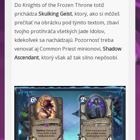
Do Knights of the Frozen Throne totiž
prichádza
Skulking Geist
, ktorý, ako si môžeš
prečítať na obrázku pod týmto textom, zbaví
tvojho protihráča všetkých Jade Idolov,
kdekoľvek sa nachádzajú. Pozornosť treba
venovať aj Common Priest minionovi,
Shadow
Ascendant
, ktorý však až tak silno nepôsobí.