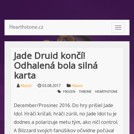
Hearthstone.cz
Toggle
navigati
Jade Druid končí!
Odhalená bola silná
karta
Matúš
03.08.2017
Hlavni
FROZEN
THRONE
HEARTHSTONE
December/Prosinec 2016. Do hry prišiel Jade
Idol. Hráči kričali, hráči zúrili, no Jade Idol tu je
dodnes a polarizuje metu tým, ako ničí control.
A Blizzard svojich fanúšikov očividne počúva!