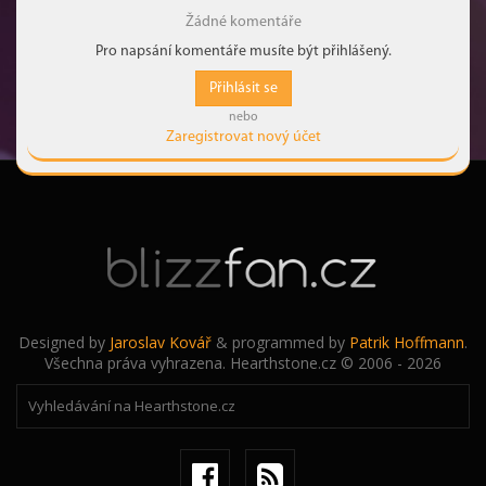
Žádné komentáře
Pro napsání komentáře musíte být přihlášený.
Přihlásit se
nebo
Zaregistrovat nový účet
Designed by
Jaroslav Kovář
& programmed by
Patrik Hoffmann
.
Všechna práva vyhrazena. Hearthstone.cz © 2006 - 2026