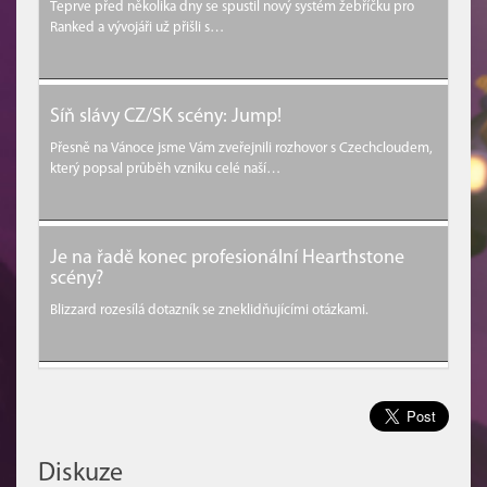
Teprve před několika dny se spustil nový systém žebříčku pro
Ranked a vývojáři už přišli s…
Síň slávy CZ/SK scény: Jump!
Přesně na Vánoce jsme Vám zveřejnili rozhovor s Czechcloudem,
který popsal průběh vzniku celé naší…
Je na řadě konec profesionální Hearthstone
scény?
Blizzard rozesílá dotazník se zneklidňujícími otázkami.
Diskuze