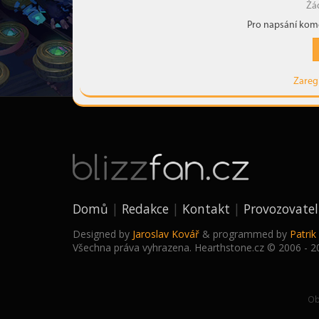
Žá
Pro napsání kome
Zareg
Domů
Redakce
Kontakt
Provozovatel
Designed by
Jaroslav Kovář
& programmed by
Patri
Všechna práva vyhrazena. Hearthstone.cz © 2006 - 2
Ob