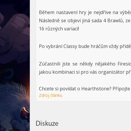
Během nastavení hry je nejdříve na výbě
Následně se objeví jiná sada 4 Brawlů, ze
16 různých variací!
Po vybrání Classy bude hráčům vždy přid
Zúčastnili jste se někdy nějakého Fires
jakou kombinaci si pro vás organizátor při
Chcete si povídat o Hearthstone? Připojte
Zdroj článku
Diskuze