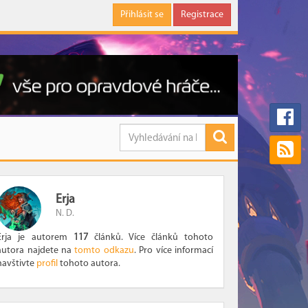
Přihlásit se
Registrace
Erja
N. D.
Erja je autorem
117
článků. Více článků tohoto
autora najdete na
tomto odkazu
. Pro více informací
navštivte
profil
tohoto autora.