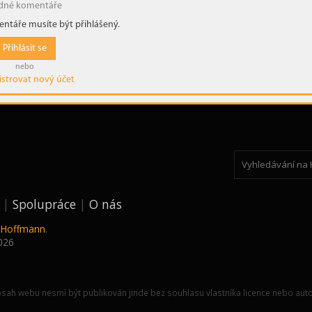
dné komentáře
ntáře musíte být přihlášený.
Přihlásit se
nebo
istrovat nový účet
Spolupráce
O nás
k Hoffmann
.
026
sah webu nesmí být publikován jinde bez souhlasu vlastníka licence nebo auto