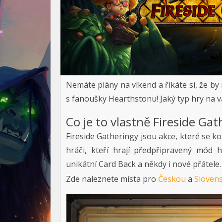
Nemáte plány na víkend a říkáte si, že by 
s fanoušky Hearthstonu! Jaký typ hry na v
Co je to vlastně Fireside Gat
Fireside Gatheringy jsou akce, které se ko
hráči, kteří hrají předpřipravený mód h
unikátní Card Back a někdy i nové přátele.
Zde naleznete místa pro
Českou
a
Sloven