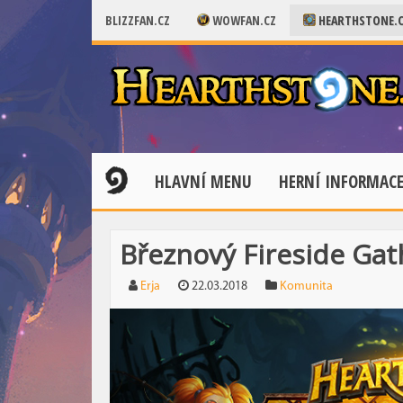
BLIZZFAN.CZ
WOWFAN.CZ
HEARTHSTONE.
HLAVNÍ MENU
HERNÍ INFORMAC
Březnový Fireside Gath
Erja
22.03.2018
Komunita