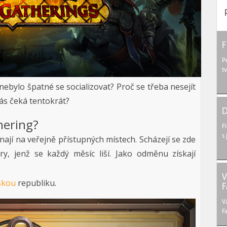
F
P
t
nebylo špatné se socializovat? Proč se třeba nesejít
ás čeká tentokrát?
D
hering?
F
s
nají na veřejně přístupných místech. Scházejí se zde
ry, jenž se každý měsíc liší. Jako odměnu získají
V
skou
republiku.
F
V
F