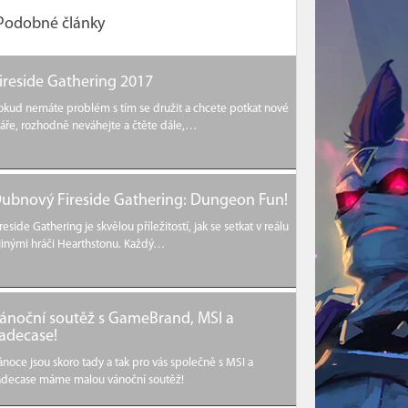
Podobné články
ireside Gathering 2017
okud nemáte problém s tím se družit a chcete potkat nové
váře, rozhodně neváhejte a čtěte dále,…
ubnový Fireside Gathering: Dungeon Fun!
ireside Gathering je skvělou příležitostí, jak se setkat v reálu
 jinými hráči Hearthstonu. Každý…
ánoční soutěž s GameBrand, MSI a
adecase!
ánoce jsou skoro tady a tak pro vás společně s MSI a
adecase máme malou vánoční soutěž!