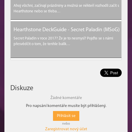
Ahoj všichni, začínají prázdniny a možná se někteří rozhodli začít s
Hearthstone nebo se třeba…
Hearthstone DeckGuide - Secret Paladin (MSoG)
Secret Paladin v roce 2017? Že je to nesmysl? Pojďte se s námi
přesvědčit o tom, že tenhle balík…
Diskuze
Žádné komentáře
Pro napsání komentáře musíte být přihlášený.
Přihlásit se
nebo
Zaregistrovat nový účet