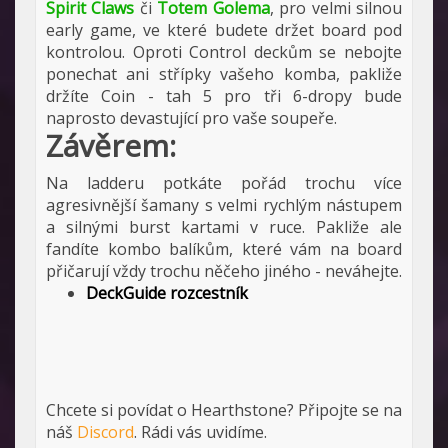
Spirit Claws
či
Totem Golema
, pro velmi silnou
early game, ve které budete držet board pod
kontrolou. Oproti Control deckům se nebojte
ponechat ani střípky vašeho komba, pakliže
držíte Coin - tah 5 pro tři 6-dropy bude
naprosto devastující pro vaše soupeře.
Závěrem:
Na ladderu potkáte pořád trochu více
agresivnější šamany s velmi rychlým nástupem
a silnými burst kartami v ruce. Pakliže ale
fandíte kombo balíkům, které vám na board
přičarují vždy trochu něčeho jiného - neváhejte.
DeckGuide rozcestník
Chcete si povídat o Hearthstone? Připojte se na
náš
Discord
. Rádi vás uvidíme.