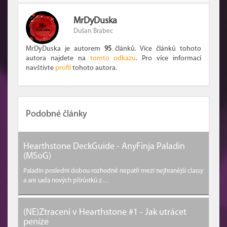
MrDyDuska
Dušan Brabec
MrDyDuska je autorem
95
článků. Více článků tohoto
autora najdete na
tomto odkazu
. Pro více informací
navštivte
profil
tohoto autora.
Podobné články
Hearthstone DeckGuide - AnyFinja Paladin
(MSoG)
Paladin poslední dobou rozhodně nepatří mezi nejhranější classy
a ani sada nových přírůstků z…
(NE)Ztraceni v Hearthstone #1 - Jak utrácet
peníze