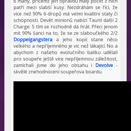
6 many, přičemž jen opravdu malý počet z nich
patří mezi slabší kusy. Nezdráhám se říci, že
více než 90% 6-dropů má velmi kvalitní staty či
schopnosti. Devět minionů nabízí Taunt další 2
Charge. S tím se rozhodně dá hrát. Přeci jenom
mít 90% šanci na to, že se ze slaboučkého 2/2
Doppelgangstera
a jeho kopií stane něco
velkého a nepříjemného je víc než lákající. No a
abychom z našeho evolučního balíku udělali
pro soupeře ještě více nepříjemnou záležitost,
zamíchali jsme do jeho obsahu i
Devolve
-
skvělé znehodnocení soupeřova boardu.