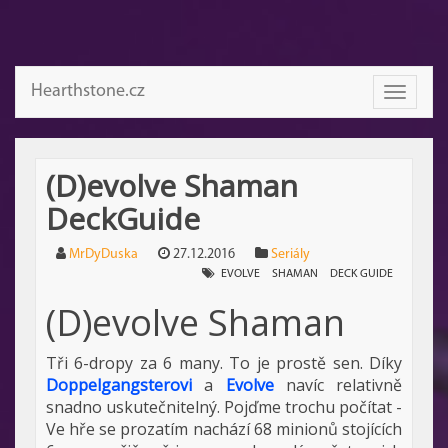
Hearthstone.cz
Toggle
navigati
(D)evolve Shaman
DeckGuide
MrDyDuska
27.12.2016
Seriály
EVOLVE
SHAMAN
DECK GUIDE
(D)evolve Shaman
Tři 6-dropy za 6 many. To je prostě sen. Díky
Doppelgangsterovi
a
Evolve
navíc relativně
snadno uskutečnitelný. Pojďme trochu počítat -
Ve hře se prozatím nachází 68 minionů stojících