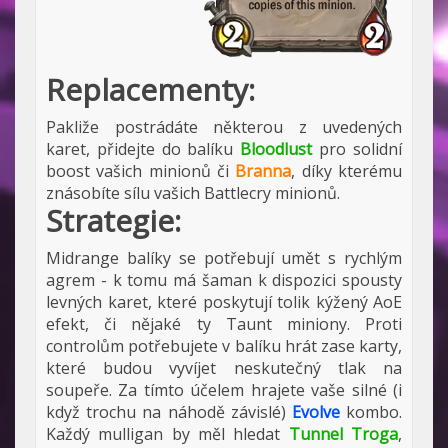
Replacementy:
Pakliže postrádáte některou z uvedených
karet, přidejte do balíku
Bloodlust
pro solidní
boost vašich minionů či
Branna
, díky kterému
znásobíte sílu vašich Battlecry minionů.
Strategie:
Midrange balíky se potřebují umět s rychlým
agrem - k tomu má šaman k dispozici spousty
levných karet, které poskytují tolik kýžený AoE
efekt, či nějaké ty Taunt miniony. Proti
controlům potřebujete v balíku hrát zase karty,
které budou vyvíjet neskutečný tlak na
soupeře. Za tímto účelem hrajete vaše silné (i
když trochu na náhodě závislé)
Evolve
kombo.
Každý mulligan by měl hledat
Tunnel Troga
,