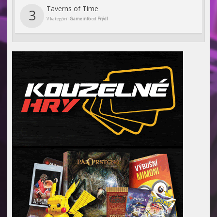
Taverns of Time
3
V kategórii
Gameinfo
od
Frýdl