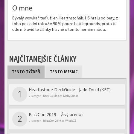
O mne
Bývalý wowkař, teď už jen Hearthstoňák. HS hraju od bety, z
toho poslední rok už v 90 % pouze battlegroundy, proto tu
ode mě uvidíte články hlavně o tomto herním módu.
NAJČÍTANEJŠIE ČLÁNKY
TENTO TÝŽDEŇ
TENTO MESIAC
Hearthstone DeckGuide - Jade Druid (KFT)
1
V kategórii
Deck Guides
od
MrDyDuska
BlizzCon 2019 – Živý přenos
2
V kategórii
BlizzCon 2019
od
WitekCZ