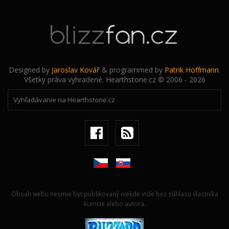
Designed by
Jaroslav Kovář
& programmed by
Patrik Hoffmann
.
Všetky práva vyhradené. Hearthstone.cz © 2006 - 2026
Obsah webu nesmie byť publikovaný niekde inde bez súhlasu vlastníka
licencie alebo autora.