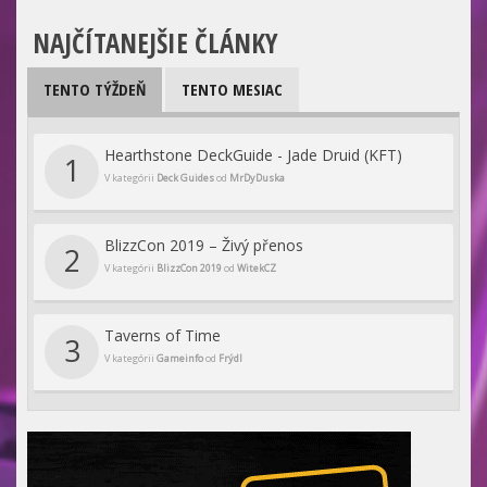
NAJČÍTANEJŠIE ČLÁNKY
TENTO TÝŽDEŇ
TENTO MESIAC
Hearthstone DeckGuide - Jade Druid (KFT)
1
V kategórii
Deck Guides
od
MrDyDuska
BlizzCon 2019 – Živý přenos
2
V kategórii
BlizzCon 2019
od
WitekCZ
Taverns of Time
3
V kategórii
Gameinfo
od
Frýdl