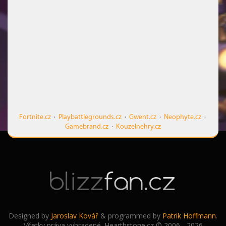
Fortnite.cz
·
Playbattlegrounds.cz
·
Gwent.cz
·
Neophyte.cz
·
Gamebrand.cz
·
Kouzelnehry.cz
Designed by
Jaroslav Kovář
& programmed by
Patrik Hoffmann
.
Všetky práva vyhradené. Hearthstone.cz © 2006 - 2026