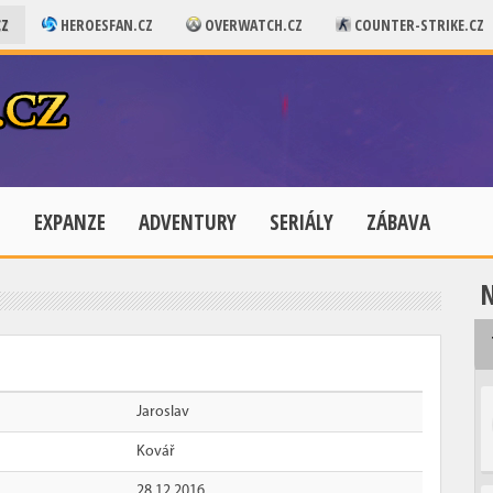
CZ
HEROESFAN.CZ
OVERWATCH.CZ
COUNTER-STRIKE.CZ
E
EXPANZE
ADVENTURY
SERIÁLY
ZÁBAVA
N
Jaroslav
Kovář
28.12.2016