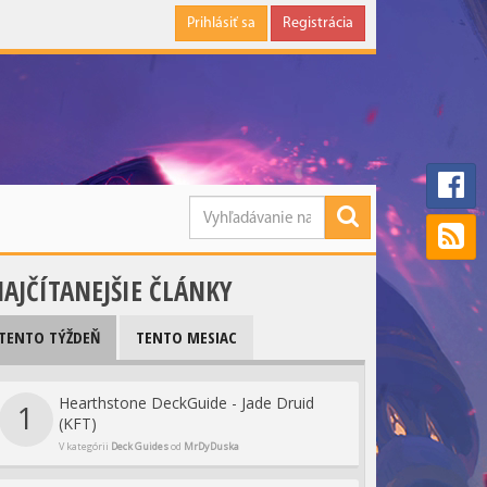
Prihlásiť sa
Registrácia
AJČÍTANEJŠIE ČLÁNKY
TENTO TÝŽDEŇ
TENTO MESIAC
Hearthstone DeckGuide - Jade Druid
1
(KFT)
V kategórii
Deck Guides
od
MrDyDuska