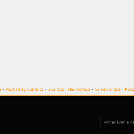
z
·
Playbattlegrounds.cz
·
Gwent.cz
·
Neophyte.cz
·
Gamebrand.cz
·
Kouz