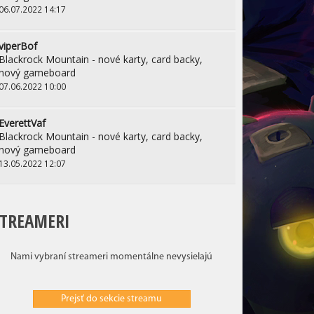
06.07.2022 14:17
viperBof
Blackrock Mountain - nové karty, card backy,
nový gameboard
07.06.2022 10:00
EverettVaf
Blackrock Mountain - nové karty, card backy,
nový gameboard
13.05.2022 12:07
STREAMERI
Nami vybraní streameri momentálne nevysielajú
Prejsť do sekcie streamu