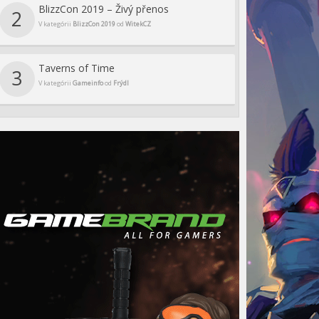
BlizzCon 2019 – Živý přenos
2
V kategórii
BlizzCon 2019
od
WitekCZ
Taverns of Time
3
V kategórii
Gameinfo
od
Frýdl