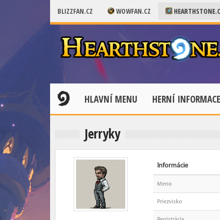
BLIZZFAN.CZ
WOWFAN.CZ
HEARTHSTONE.
HLAVNÍ MENU
HERNÍ INFORMAC
Jerryky
Informácie
Meno
Priezvisko
Registrácia