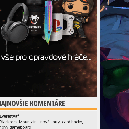
NAJNOVŠIE KOMENTÁRE
EverettVaf
Blackrock Mountain - nové karty, card backy,
nový gameboard