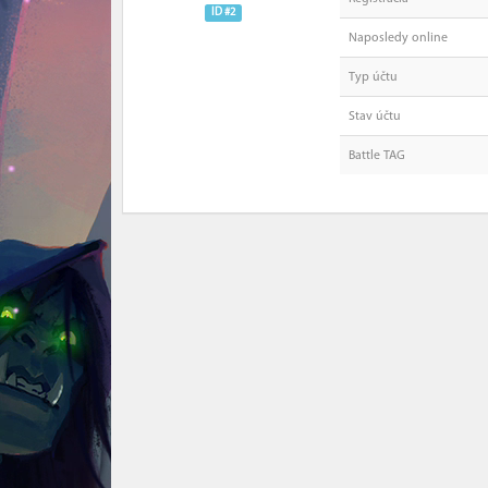
ID #2
Naposledy online
Typ účtu
Stav účtu
Battle TAG