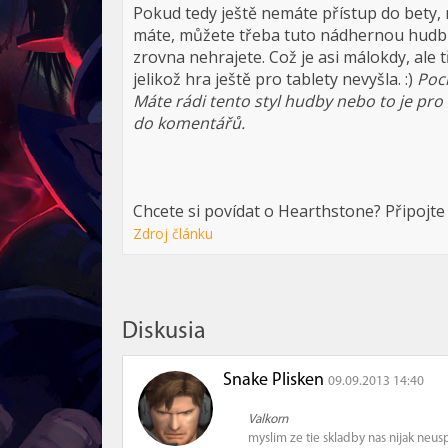
Pokud tedy ještě nemáte přístup do bety, 
máte, můžete třeba tuto nádhernou hudbu
zrovna nehrajete. Což je asi málokdy, ale 
jelikož hra ještě pro tablety nevyšla. :)
Poch
Máte rádi tento styl hudby nebo to je pro
do komentářů.
Chcete si povídat o Hearthstone? Připojte
Zdroj článku
Diskusia
Snake Plisken
09.09.2013 14:40
Valkorn
myslim ze tie skladby nas nijak neus