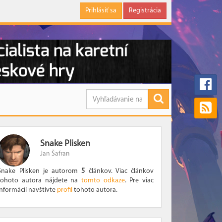
Prihlásiť sa
Registrácia
Snake Plisken
Jan Šafran
Snake Plisken je autorom
5
článkov. Viac článkov
tohoto autora nájdete na
tomto odkaze
. Pre viac
informácií navštívte
profil
tohoto autora.