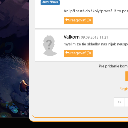
Autor článku
Ani při cestě do školy/práce? Já to p
reagovať (0)
Valkorn
09.09.2013 11:21
myslim ze tie skladby nas nijak neusp
reagovať (0)
Pre pridanie kom
Regi
««