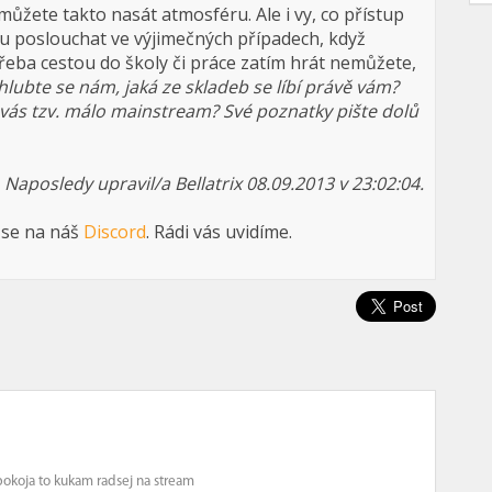
můžete takto nasát atmosféru. Ale i vy, co přístup
 poslouchat ve výjimečných případech, když
třeba cestou do školy či práce zatím hrát nemůžete,
lubte se nám, jaká ze skladeb se líbí právě vám?
 vás tzv. málo mainstream? Své poznatky pište dolů
Naposledy upravil/a Bellatrix 08.09.2013 v 23:02:04.
 se na náš
Discord
. Rádi vás uvidíme.
pokoja to kukam radsej na stream