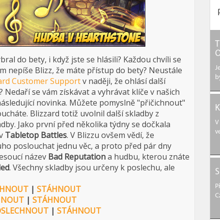
T
O
ral do bety, i když jste se hlásili? Každou chvíli se
vám nepíše Blizz, že máte přístup do bety? Neustále
J
b
zard Customer Support
v naději, že ohlásí další
e? Nedaří se vám získávat a vyhrávat klíče v našich
následující novinka. Můžete pomyslně "přičichnout"
K
cháte. Blizzard totiž uvolnil další skladby z
dby. Jako první před několika týdny se dočkala
V
v
ev
Tabletop Battles
. V Blizzu ovšem vědí, že
ho poslouchat jednu věc, a proto před pár dny
 nesoucí název
Bad Reputation
a hudbu, kterou znáte
led
. Všechny skladby jsou určeny k poslechu, ale
S
P
CHNOUT
|
STÁHNOUT
C
HNOUT
|
STÁHNOUT
OSLECHNOUT
|
STÁHNOUT