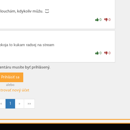
oslouchám, kdykoliv můžu.
0
0
okoja to kukam radsej na stream
0
0
entáru musíte byť prihlásený.
Prihlásiť sa
alebo
strovať nový účet
«
1
»
»»