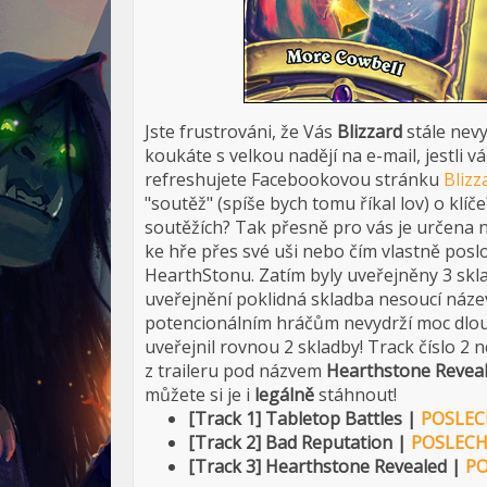
Jste frustrováni, že Vás
Blizzard
stále nevyb
koukáte s velkou nadějí na e-mail, jestli 
refreshujete Facebookovou stránku
Bliz
"soutěž" (spíše bych tomu říkal lov) o klíč
soutěžích? Tak přesně pro vás je určena 
ke hře přes své uši nebo čím vlastně poslou
HearthStonu. Zatím byly uveřejněny 3 skla
uveřejnění poklidná skladba nesoucí náz
potencionálním hráčům nevydrží moc dlou
uveřejnil rovnou 2 skladby! Track číslo 2
z traileru pod názvem
Hearthstone Revea
můžete si je i
legálně
stáhnout!
[Track 1] Tabletop Battles |
POSLE
[Track 2] Bad Reputation |
POSLEC
[Track 3] Hearthstone Revealed |
P