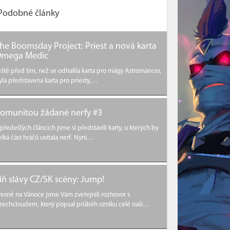
Podobné články
he Boomsday Project: Priest a nová karta
mega Medic
eště před tím, než se odhalila karta pro mágy Astromancer,
yla představena karta pro priesty,…
omunitou žádané nerfy #3
 předešlých článcích jsme si představili karty, u kterých by
elká část hráčů uvítala nerf. Nyní…
íň slávy CZ/SK scény: Jump!
řesně na Vánoce jsme Vám zveřejnili rozhovor s
zechcloudem, který popsal průběh vzniku celé naší…