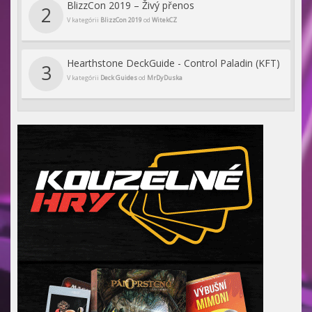
BlizzCon 2019 – Živý přenos
2
V kategórii
BlizzCon 2019
od
WitekCZ
Hearthstone DeckGuide - Control Paladin (KFT)
3
V kategórii
Deck Guides
od
MrDyDuska