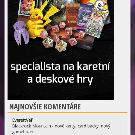
NAJNOVŠIE KOMENTÁRE
EverettVaf
Blackrock Mountain - nové karty, card backy, nový
gameboard