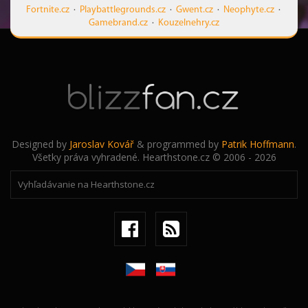
Fortnite.cz
·
Playbattlegrounds.cz
·
Gwent.cz
·
Neophyte.cz
·
Gamebrand.cz
·
Kouzelnehry.cz
Designed by
Jaroslav Kovář
& programmed by
Patrik Hoffmann
.
Všetky práva vyhradené. Hearthstone.cz © 2006 - 2026