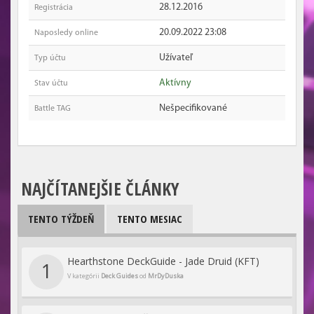
28.12.2016
Registrácia
20.09.2022 23:08
Naposledy online
Užívateľ
Typ účtu
Aktívny
Stav účtu
Nešpecifikované
Battle TAG
NAJČÍTANEJŠIE ČLÁNKY
TENTO TÝŽDEŇ
TENTO MESIAC
Hearthstone DeckGuide - Jade Druid (KFT)
1
V kategórii
Deck Guides
od
MrDyDuska