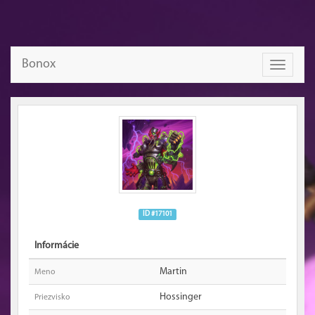
Bonox
Toggle
navigati
ID #17101
Informácie
Martin
Meno
Hossinger
Priezvisko