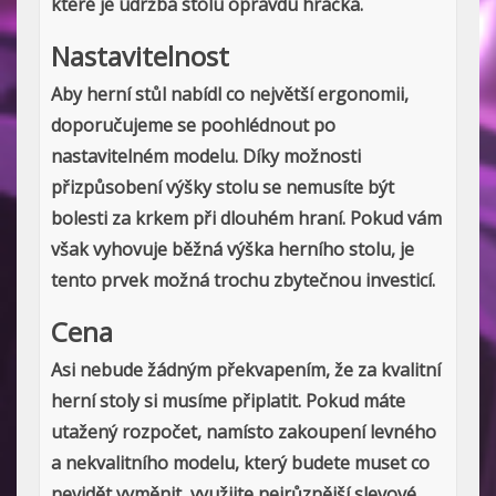
které je údržba stolu opravdu hračka.
Nastavitelnost
Aby herní stůl nabídl co největší ergonomii,
doporučujeme se poohlédnout po
nastavitelném modelu. Díky možnosti
přizpůsobení výšky stolu se nemusíte být
bolesti za krkem při dlouhém hraní. Pokud vám
však vyhovuje běžná výška herního stolu, je
tento prvek možná trochu zbytečnou investicí.
Cena
Asi nebude žádným překvapením, že za kvalitní
herní stoly si musíme připlatit. Pokud máte
utažený rozpočet, namísto zakoupení levného
a nekvalitního modelu, který budete muset co
nevidět vyměnit, využijte nejrůznější slevové