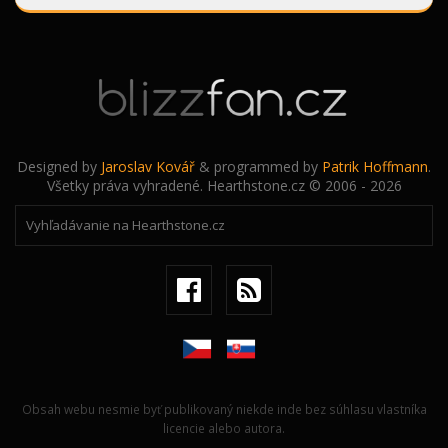
Designed by
Jaroslav Kovář
& programmed by
Patrik Hoffmann
.
Všetky práva vyhradené. Hearthstone.cz © 2006 - 2026
Obsah webu nesmie byť publikovaný niekde inde bez súhlasu vlastníka
licencie alebo autora.