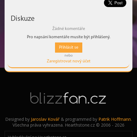
Diskuze
Žádné komentáře
Pro napsání komentáře musíte být přihlášený.
Přihlásit se
nebo
Zaregistrovat nový účet
Designed by
Jaroslav Kovář
& programmed by
Patrik Hoffmann
.
Všechna práva vyhrazena. Hearthstone.cz © 2006 - 2026