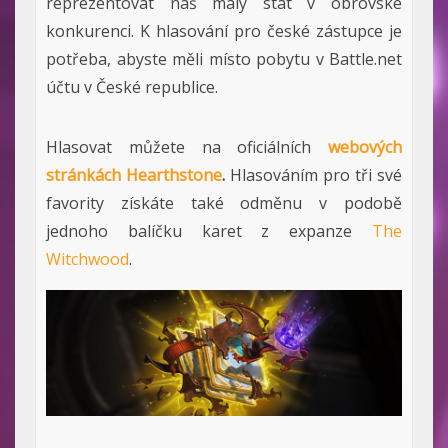
reprezentovat náš malý stát v obrovské
konkurenci. K hlasování pro české zástupce je
potřeba, abyste měli místo pobytu v Battle.net
účtu v České republice.
Hlasovat můžete na oficiálních
webových
stránkách Hearthstone
.
Hlasováním pro tři své
favority získáte také odměnu v podobě
jednoho balíčku karet z expanze
The
Witchwood
.