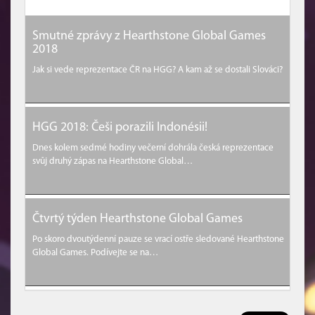
Smutné zprávy z Hearthstone Global Games
2018
Jak si vede reprezentace ČR na HGG? A kam až se dostali Slováci?
HGG 2018: Češi porazili Indonésii!
Dnes kolem sedmé hodiny večerní dohrála česká reprezentace
svůj druhý zápas na Hearthstone Global…
Čtvrtý týden Hearthstone Global Games
Po skoro dvoutýdenní pauze se vrací ostře sledované Hearthstone
Global Games. Podívejte se na…