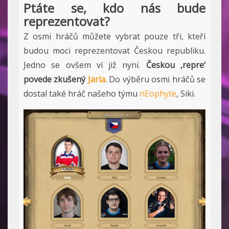
Ptáte se, kdo nás bude
reprezentovat?
Z osmi hráčů můžete vybrat pouze tři, kteří
budou moci reprezentovat Českou republiku.
Jedno se ovšem ví již nyní.
Českou ‚repre‘
povede zkušený
Jarla
. Do výběru osmi hráčů se
dostal také hráč našeho týmu
nEophyte
, Siki.