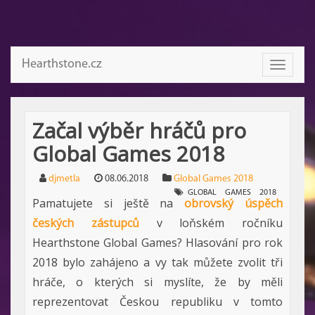
Hearthstone.cz
Toggle
navigati
Začal výběr hráčů pro
Global Games 2018
djmetla
08.06.2018
Global Games 2018
GLOBAL
GAMES
2018
Pamatujete si ještě na
obrovský úspěch
českých zástupců
v loňském ročníku
Hearthstone Global Games? Hlasování pro rok
2018 bylo zahájeno a vy tak můžete zvolit tři
hráče, o kterých si myslíte, že by měli
reprezentovat Českou republiku v tomto