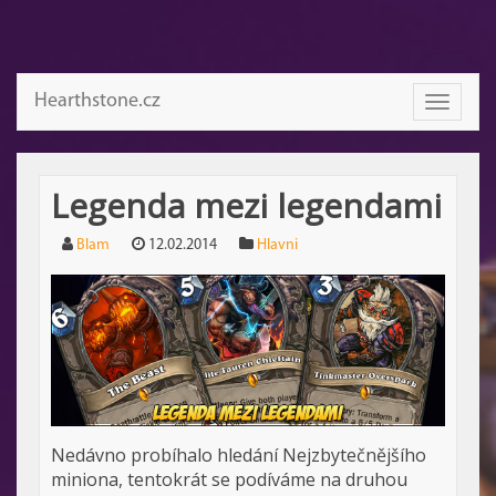
Hearthstone.cz
Toggle
navigati
Legenda mezi legendami
Blam
12.02.2014
Hlavni
Nedávno probíhalo hledání Nejzbytečnějšího
miniona, tentokrát se podíváme na druhou