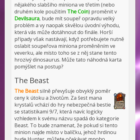
nějakého slabšího miniona ve třetím (nebo
druhém kole použitím
The Coin
) proměnit v
Devilsaura
, bude mít soupeř opravdu velký
problém a vy naopak skvělou úvodní výhodu,
která vás může dotáhnout do finále. Horší
případy však nastávají, když potřebujete nutně
oslabit soupeřova miniona proměněním ve
veverku, ale místo toho se z něj stane tento
hrozivý dinosaurus. Může tato náhodná karta
pomýšlet na postup?
The Beast
The Beast
silně převyšuje obvyklý poměr
ceny k útoku a životům. Za šest mana
krystalů vchází do hry nebezpečná bestie
se statistikami 9/7, která navíc logicky
vzhledem k svému názvu spadá do kategorie
Beast. To bude znamenat, že pokud si tento
minion najde místo v balíčku, jehož hrdinou
bude Hunter, můžete očekávat mnoho