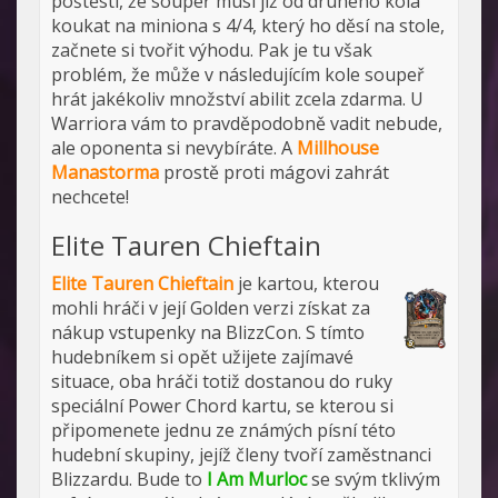
poštěstí, že soupeř musí již od druhého kola
koukat na miniona s 4/4, který ho děsí na stole,
začnete si tvořit výhodu. Pak je tu však
problém, že může v následujícím kole soupeř
hrát jakékoliv množství abilit zcela zdarma. U
Warriora vám to pravděpodobně vadit nebude,
ale oponenta si nevybíráte. A
Millhouse
Manastorma
prostě proti mágovi zahrát
nechcete!
Elite Tauren Chieftain
Elite Tauren Chieftain
je kartou, kterou
mohli hráči v její Golden verzi získat za
nákup vstupenky na BlizzCon. S tímto
hudebníkem si opět užijete zajímavé
situace, oba hráči totiž dostanou do ruky
speciální Power Chord kartu, se kterou si
připomenete jednu ze známých písní této
hudební skupiny, jejíž členy tvoří zaměstnanci
Blizzardu. Bude to
I Am Murloc
se svým tklivým