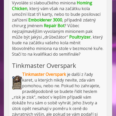
Vyvoláte si slaboučkého miniona
Homing
Chicken
, který vám však na začátku kola
umožní lízat tři karty, nebo to bude posilovací
zařízení
Emboldener 3000
, případně zdatný
chirurg jménem
Repair Bot
? Vůbec
nejzajímavějším vyvolaným minionem pak
může být jakýsi „drůbežátor“
Poultryizer
, který
bude na začátku vašeho kola měnit
libovolného miniona na stole v bezmocné kuře.
Stačí to na kvalifikaci do semifinále?
Tinkmaster Overspark
Tinkmaster Overspark
je další z řady
karet, u kterých nikdy nevíte, zda vám
pomohou, nebo ne. Pokud ho zahrajete,
pravděpodobně se budete řídit heslem
„risk je zisk“, neboť v lepším případě vám
dokáže hru sám o sobě vyhrát. Jeho životy a
útok opět nesahají v poměru k ceně do
závratných výšin, ale pokud se vám podaří si