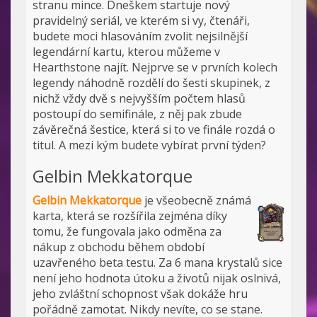
stranu mince. Dneškem startuje nový
pravidelný seriál, ve kterém si vy, čtenáři,
budete moci hlasováním zvolit nejsilnější
legendární kartu, kterou můžeme v
Hearthstone najít. Nejprve se v prvních kolech
legendy náhodně rozdělí do šesti skupinek, z
nichž vždy dvě s nejvyšším počtem hlasů
postoupí do semifinále, z něj pak zbude
závěrečná šestice, která si to ve finále rozdá o
titul. A mezi kým budete vybírat první týden?
Gelbin Mekkatorque
Gelbin Mekkatorque
je všeobecně známá
karta, která se rozšířila zejména díky
tomu, že fungovala jako odměna za
nákup z obchodu během období
uzavřeného beta testu. Za 6 mana krystalů sice
není jeho hodnota útoku a životů nijak oslnivá,
jeho zvláštní schopnost však dokáže hru
pořádně zamotat. Nikdy nevíte, co se stane.