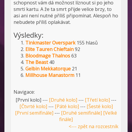
schopnost vám dá možnost líznout si po jeho
smrti kartu. A že ta smrt přijde velice brzy, to
asi ani není nutné příliš připomínat. Alespoň ho
nebudete příliš oplakávat.
Výsledky:
Tinkmaster Overspark
155 hlasů
Elite Tauren Chieftain
92
Bloodmage Thalnos
63
The Beast
40
Gelbin Mekkatorque
21
Millhouse Manastorm
11
Navigace:
[První kolo] ---
[Druhé kolo]
---
[Třetí kolo]
---
[Čtvrté kolo]
---
[Páté kolo]
---
[Šesté kolo]
[První semifinále]
---
[Druhé semifinále]
[Velké
finále]
<--- zpět na rozcestník