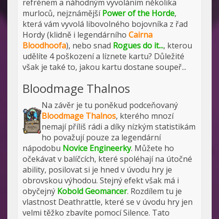
refrénem a náhodným vyvoláním několika
murloců, nejznámější
Power of the Horde
,
která vám vyvolá libovolného bojovníka z řad
Hordy (klidně i legendárního
Cairna
Bloodhoofa
), nebo snad
Rogues do it...
, kterou
udělíte 4 poškození a líznete kartu? Důležité
však je také to, jakou kartu dostane soupeř...
Bloodmage Thalnos
Na závěr je tu poněkud podceňovaný
Bloodmage Thalnos
, kterého mnozí
nemají příliš rádi a díky nízkým statistikám
ho považují pouze za legendární
nápodobu
Novice Engineerky
. Můžete ho
očekávat v balíčcích, které spoléhají na útočné
ability, posilovat si je hned v úvodu hry je
obrovskou výhodou. Stejný efekt však má i
obyčejný
Kobold Geomancer
. Rozdílem tu je
vlastnost Deathrattle, které se v úvodu hry jen
velmi těžko zbavíte pomocí Silence. Tato