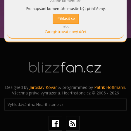
Žádné komentáře
Pro napsání komentáře musíte být přihlášený.
Přihlásit se
nebo
Zaregistrovat nový účet
Designed by
Jaroslav Kovář
& programmed by
Patrik Hoffmann
.
Všechna práva vyhrazena. Hearthstone.cz © 2006 - 2026