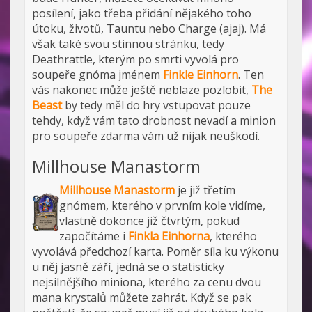
posílení, jako třeba přidání nějakého toho
útoku, životů, Tauntu nebo Charge (ajaj). Má
však také svou stinnou stránku, tedy
Deathrattle, kterým po smrti vyvolá pro
soupeře gnóma jménem
Finkle Einhorn
. Ten
vás nakonec může ještě neblaze pozlobit,
The
Beast
by tedy měl do hry vstupovat pouze
tehdy, když vám tato drobnost nevadí a minion
pro soupeře zdarma vám už nijak neuškodí.
Millhouse Manastorm
Millhouse Manastorm
je již třetím
gnómem, kterého v prvním kole vidíme,
vlastně dokonce již čtvrtým, pokud
započítáme i
Finkla Einhorna
, kterého
vyvolává předchozí karta. Poměr síla ku výkonu
u něj jasně září, jedná se o statisticky
nejsilnějšího miniona, kterého za cenu dvou
mana krystalů můžete zahrát. Když se pak