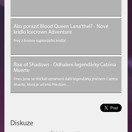
Ako poraziť Blood Queen Lana'thel? - Nové
krídlo Icecrown Adventure
Prvý z bossov najnovšieho krídla!
Rise of Shadows - Odhalení legendárky Catrina
Muerte
Dnes jsme se dočkali oznámení další legendárky jménem Catrina
Muerte, která je určená Priestům.…
Diskuze