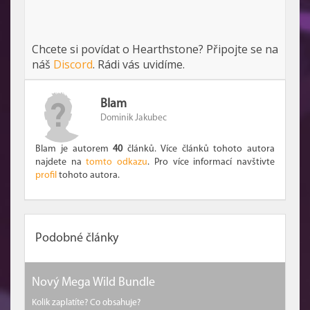
Chcete si povídat o Hearthstone? Připojte se na
náš
Discord
. Rádi vás uvidíme.
Blam
Dominik Jakubec
Blam je autorem
40
článků. Více článků tohoto autora
najdete na
tomto odkazu
. Pro více informací navštivte
profil
tohoto autora.
Podobné články
Nový Mega Wild Bundle
Kolik zaplatíte? Co obsahuje?