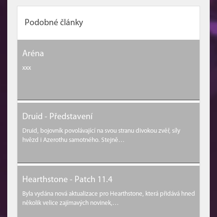
Podobné články
Aréna
xxx
Druid - Představení
Druid, bojovník povolávající na svou stranu divokou zvěř, síly
hvězd i Azerothu samotného. Stejně…
Hearthstone - Patch 11.4
Byla vydána nová aktualizace pro Hearthstone, která přidává hned
několik velice zajímavých novinek,…