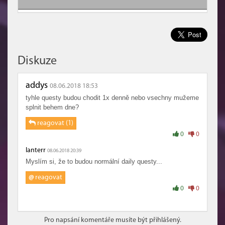
Diskuze
addys
08.06.2018 18:53
tyhle questy budou chodit 1x denně nebo vsechny mužeme
splnit behem dne?
reagovat (1)
0
0
lanterr
08.06.2018 20:39
Myslím si, že to budou normální daily questy...
@
reagovat
0
0
Pro napsání komentáře musíte být přihlášený.