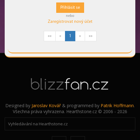
Přihlásit se
nebo
Zaregistrovat nový účet
««
«
1
»
»»
Designed by
Jaroslav Kovář
& programmed by
Patrik Hoffmann
.
Všechna práva vyhrazena. Hearthstone.cz © 2006 - 2026