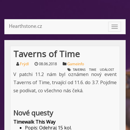
Hearthstone.cz
Toggle
navigati
Taverns of Time
Frýdl
08.06.2018
Gameinfo
TAVERNS
TIME
UDÁLOST
V patchi 11.2 nám byl oznámen nový event
Taverns of Time, trvající od 11.6. do 3.7. Pojďme
se podívat, co všechno nás čeká.
Nové questy
Timewalk This Way
Popis: Odehraj 15 kol.