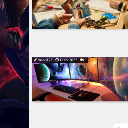
maho125
14.09.2022
0
««