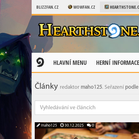
BLIZZFAN.CZ
WOWFAN.CZ
HEARTHSTONE.
HLAVNÍ MENU
HERNÍ INFORMAC
Články
redaktor
maho125
. Seřazení
podle 
maho125
30.12.2025
0