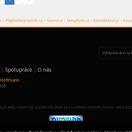
z
·
Playbattlegrounds.cz
·
Gwent.cz
·
Neophyte.cz
·
Gamebrand.cz
·
Kouz
Spolupráce
O nás
k Hoffmann
.
026
sah webu nesmí být publikován jinde bez souhlasu vlastníka licence nebo auto