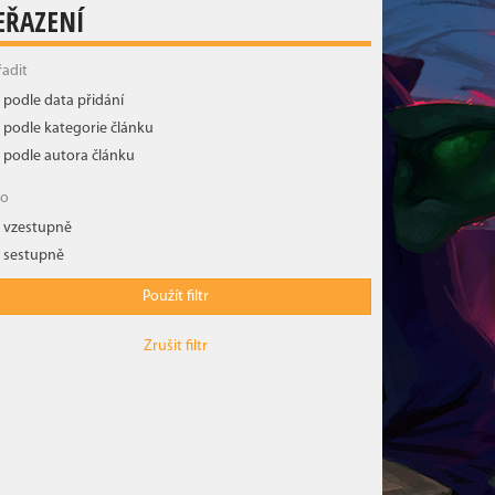
EŘAZENÍ
řadit
podle data přidání
podle kategorie článku
podle autora článku
ko
vzestupně
sestupně
Použít filtr
Zrušit filtr