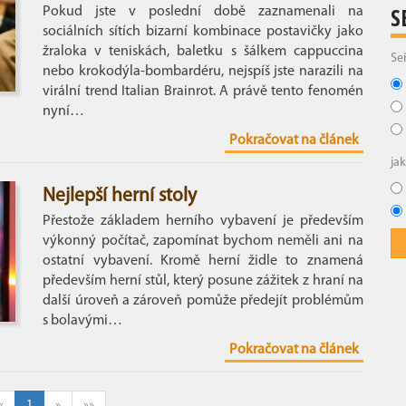
S
Pokud jste v poslední době zaznamenali na
sociálních sítích bizarní kombinace postavičky jako
žraloka v teniskách, baletku s šálkem cappuccina
Se
nebo krokodýla-bombardéru, nejspíš jste narazili na
virální trend Italian Brainrot. A právě tento fenomén
nyní…
Pokračovat na článek
ja
Nejlepší herní stoly
Přestože základem herního vybavení je především
výkonný počítač, zapomínat bychom neměli ani na
ostatní vybavení. Kromě herní židle to znamená
především herní stůl, který posune zážitek z hraní na
další úroveň a zároveň pomůže předejít problémům
s bolavými…
Pokračovat na článek
«
1
»
»»