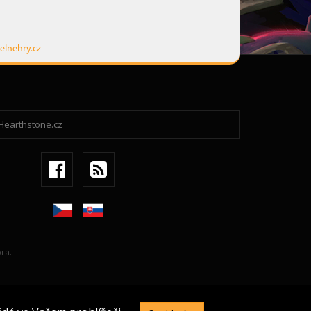
elnehry.cz
ra.