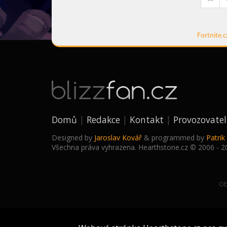
Fortnite.c
Domů
Redakce
Kontakt
Provozovatel
Designed by
Jaroslav Kovář
& programmed by
Patri
Všechna práva vyhrazena. Hearthstone.cz © 2006 - 2
Ob