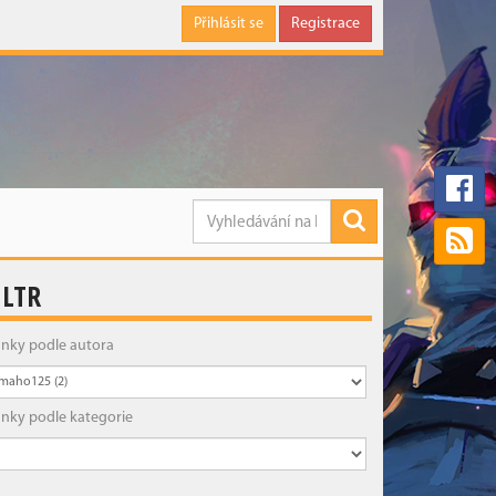
Přihlásit se
Registrace
ILTR
ánky podle autora
ánky podle kategorie