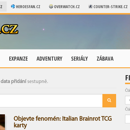
CZ
HEROESFAN.CZ
OVERWATCH.CZ
COUNTER-STRIKE.CZ
E
EXPANZE
ADVENTURY
SERIÁLY
ZÁBAVA
F
data přidání
sestupně.
Čl
Čl
Objevte fenomén: Italian Brainrot TCG
karty