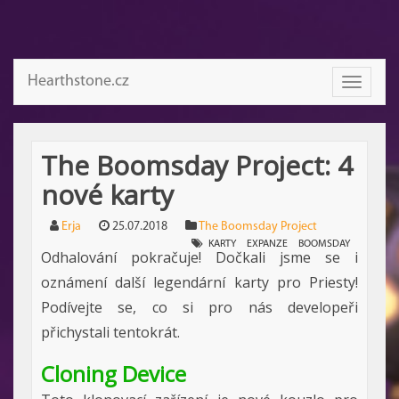
Hearthstone.cz
Toggle
navigati
The Boomsday Project: 4
nové karty
Erja
25.07.2018
The Boomsday Project
KARTY
EXPANZE
BOOMSDAY
Odhalování pokračuje! Dočkali jsme se i
oznámení další legendární karty pro Priesty!
Podívejte se, co si pro nás developeři
přichystali tentokrát.
Cloning Device