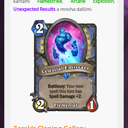
kartami
Flamestrike
,
Arcane Explosion
,
Unexpected Results
a mnoha dalšími.