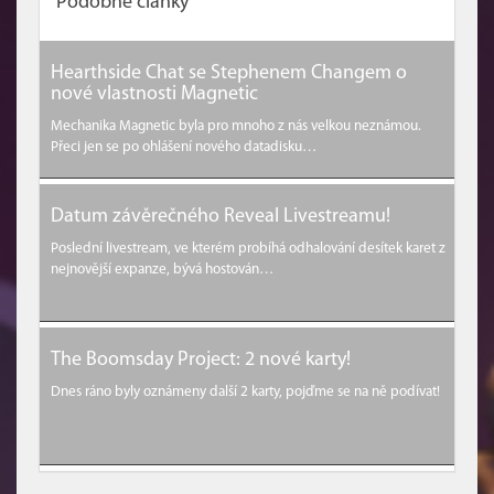
Podobné články
Hearthside Chat se Stephenem Changem o
nové vlastnosti Magnetic
Mechanika Magnetic byla pro mnoho z nás velkou neznámou.
Přeci jen se po ohlášení nového datadisku…
Datum závěrečného Reveal Livestreamu!
Poslední livestream, ve kterém probíhá odhalování desítek karet z
nejnovější expanze, bývá hostován…
The Boomsday Project: 2 nové karty!
Dnes ráno byly oznámeny další 2 karty, pojďme se na ně podívat!