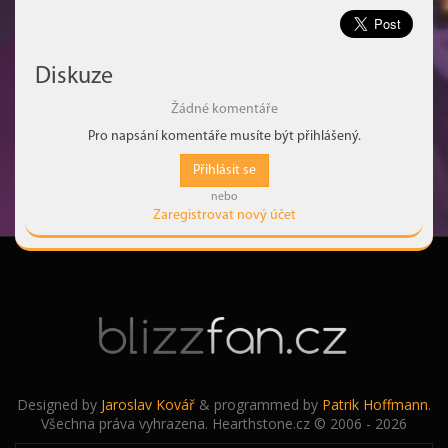
Diskuze
Žádné komentáře
Pro napsání komentáře musíte být přihlášený.
Přihlásit se
nebo
Zaregistrovat nový účet
Designed by
Jaroslav Kovář
& programmed by
Patrik Hoffmann
.
Všechna práva vyhrazena. Hearthstone.cz © 2006 - 2026