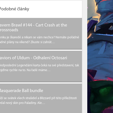
Podobné články
avern Brawl #144 - Cart Crash at the
rossroads
enku je škaredě a nikam se vám nechce? Nemáte pořádně
ádné plány na víkend? Zkuste si zahrát…
aviors of Uldum - Odhalení Octosari
ředposlední Legendární karta čeká na své představení, tak
ojďme rychle na to. Na řadě máme…
asquerade Ball bundle
líží se svátek všech strašidel a Blizzard při této příležitosti
ydal nový skin pro Paladiny. Ale…