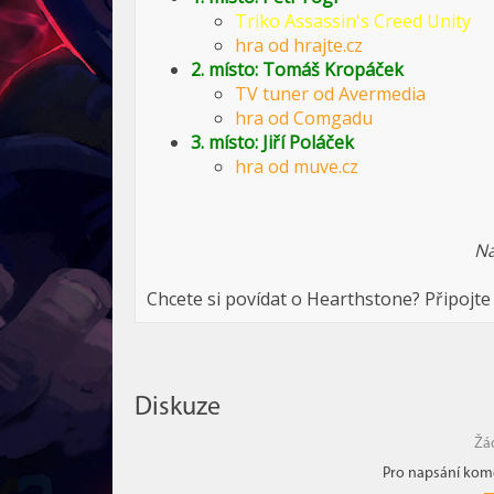
Triko Assassin's Creed Unity
hra od hrajte.cz
2. místo: Tomáš Kropáček
TV tuner od Avermedia
hra od Comgadu
3. místo: Jiří Poláček
hra od muve.cz
Na
Chcete si povídat o Hearthstone? Připojte
Diskuze
Žá
Pro napsání kome