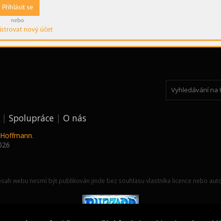
Přihlásit se
nebo
istrovat nový účet
Spolupráce
O nás
k Hoffmann
.
026
sah webu nesmí být publikován jinde bez souhlasu vlastníka licence nebo auto