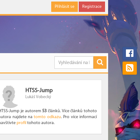
Přihlásit se
Registrace
HTSS-Jump
Lukáš Vobecký
HTSS-Jump je autorem
53
článků. Více článků tohoto
autora najdete na
tomto odkazu
. Pro více informací
navštivte
profil
tohoto autora.