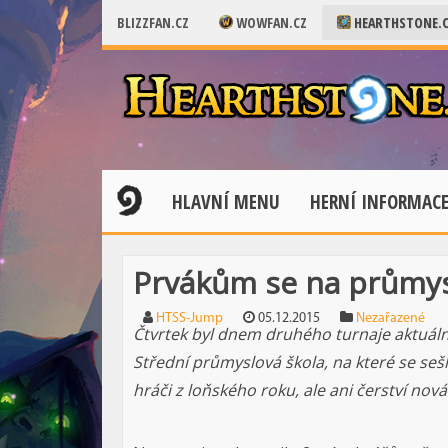
BLIZZFAN.CZ
WOWFAN.CZ
HEARTHSTONE.
HLAVNÍ MENU
HERNÍ INFORMAC
Prvákům se na průmys
HTSS-Jump
05.12.2015
Nezařazené
Čtvrtek byl dnem druhého turnaje aktuáln
Střední průmyslová škola, na které se seš
hráči z loňského roku, ale ani čerství nová