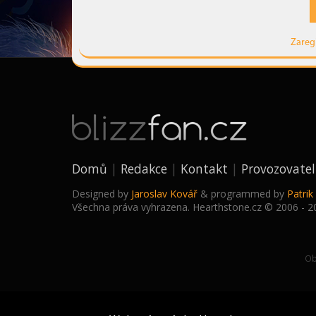
Zareg
Domů
Redakce
Kontakt
Provozovatel
Designed by
Jaroslav Kovář
& programmed by
Patri
Všechna práva vyhrazena. Hearthstone.cz © 2006 - 2
Ob