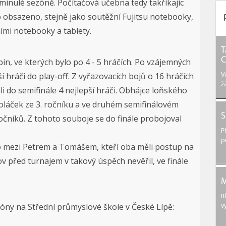
 minulé sezóně. Počítačová učebna tedy takříkajíc
o obsazeno, stejně jako soutěžní Fujitsu notebooky,
tními notebooky a tablety.
T
C
n, ve kterých bylo po 4 - 5 hráčích. Po vzájemných
í hráči do play-off. Z vyřazovacích bojů o 16 hráčích
V
ž
i do semifinále 4 nejlepší hráči. Obhájce loňského
 Poláček ze 3. ročníku a ve druhém semifinálovém
S
ročníků. Z tohoto souboje se do finále probojoval
P
p
o mezi Petrem a Tomášem, kteří oba měli postup na
slov před turnajem v takový úspěch nevěřil, ve finále
M
B
óny na Střední průmyslové škole v České Lípě:
v