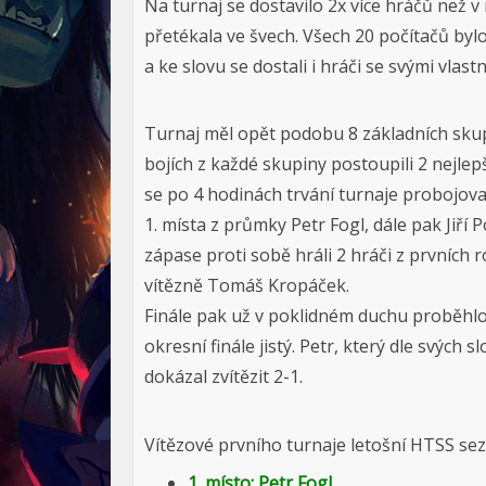
Na turnaj se dostavilo 2x více hráčů než v
přetékala ve švech. Všech 20 počítačů byl
a ke slovu se dostali i hráči se svými vlas
Turnaj měl opět podobu 8 základních skupi
bojích z každé skupiny postoupili 2 nejlepš
se po 4 hodinách trvání turnaje probojoval
1. místa z průmky Petr Fogl, dále pak Jiří
zápase proti sobě hráli 2 hráči z prvních 
vítězně Tomáš Kropáček.
Finále pak už v poklidném duchu proběhl
okresní finále jistý. Petr, který dle svých 
dokázal zvítězit 2-1.
Vítězové prvního turnaje letošní HTSS sez
1. místo: Petr Fogl