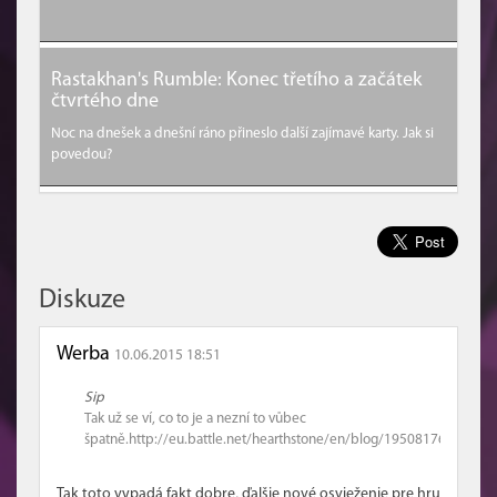
Rastakhan's Rumble: Konec třetího a začátek
čtvrtého dne
Noc na dnešek a dnešní ráno přineslo další zajímavé karty. Jak si
povedou?
Diskuze
Werba
10.06.2015 18:51
Sip
Tak už se ví, co to je a nezní to vůbec
špatně.http://eu.battle.net/hearthstone/en/blog/19508176
Tak toto vypadá fakt dobre, ďalšie nové osvieženie pre hru.