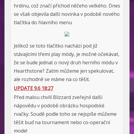
hrdinu, což značí příchod něčeho velkého. Dnes
se však objevila další novinka v podobě nového
tlačítka do hlavního menu.
Jelikož se toto tlačítko nachází pod již
stávajícími třemi play módy, je možné očekávat,
že se bude jednat o nový druh herního módu v
Hearthstone? Zatím můžeme jen spekulovat,
ale rozhodně se máme na co těšit.
UPDATE 9.6 18:27
Před malou chvílí Blizzard zveřejnil další
nápovědu v podobě obrázku hospodské
rvačky. Soudě podle toho se nejspíše můžeme
těšit buď na tournament nebo co-operační
mode!