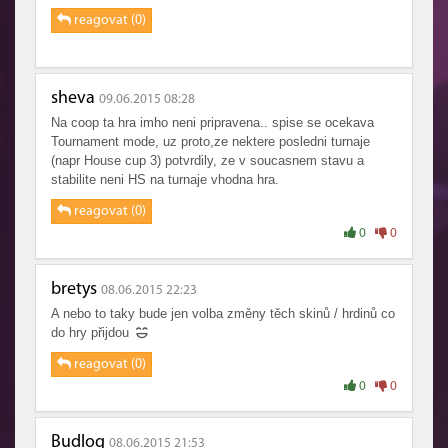
reagovat (0)
sheva
09.06.2015 08:28
Na coop ta hra imho neni pripravena.. spise se ocekava
Tournament mode, uz proto,ze nektere posledni turnaje
(napr House cup 3) potvrdily, ze v soucasnem stavu a
stabilite neni HS na turnaje vhodna hra.
reagovat (0)
0
0
bretys
08.06.2015 22:23
A nebo to taky bude jen volba změny těch skinů / hrdinů co
do hry přijdou
reagovat (0)
0
0
Budlog
08.06.2015 21:53