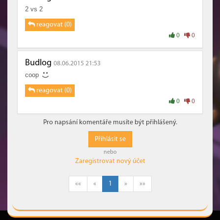
2 vs 2
reagovat (0)
0
0
Budlog
08.06.2015 21:53
coop
reagovat (0)
0
0
Pro napsání komentáře musíte být přihlášený.
Přihlásit se
nebo
Zaregistrovat nový účet
««
«
1
»
»»