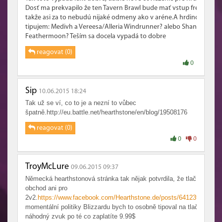
Dosť ma prekvapilo že ten Tavern Brawl bude mať vstup free,
takže asi za to nebudú nijaké odmeny ako v aréne.A hrdinov
tipujem: Medivh a Vereesa/Alleria Windrunner? alebo Shandris
Feathermoon? Teším sa docela vypadá to dobre
reagovat (0)
0
0
Sip
10.06.2015 18:24
Tak už se ví, co to je a nezní to vůbec
špatně.http://eu.battle.net/hearthstone/en/blog/19508176
reagovat (0)
0
0
TroyMcLure
09.06.2015 09:37
Německá hearthstonová stránka tak nějak potvrdila, že tlačítko neb
obchod ani pro
2v2.
https://www.facebook.com/Hearthstone.de/posts/641239509309
momentální politiky Blizzardu bych to osobně tipoval na tlačítko co 
náhodný zvuk po té co zaplatíte 9.99$