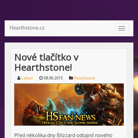
Hearthstone.cz
Toggle
navigati
Nové tlačítko v
Hearthstone!
Lakart
08.06.2015
Nezařazené
Před několika dny Blizzard odtajnil nového