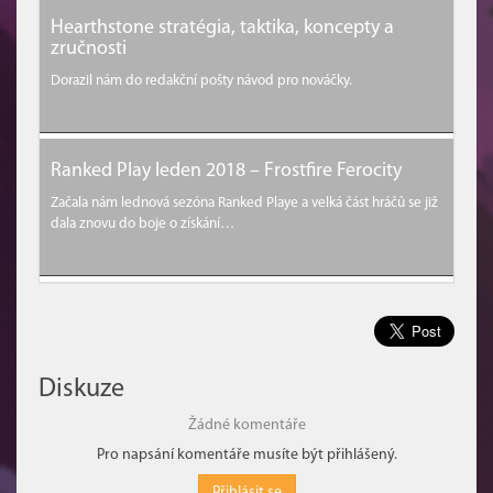
Hearthstone stratégia, taktika, koncepty a
zručnosti
Dorazil nám do redakční pošty návod pro nováčky.
Ranked Play leden 2018 – Frostfire Ferocity
Začala nám lednová sezóna Ranked Playe a velká část hráčů se již
dala znovu do boje o získání…
Diskuze
Žádné komentáře
Pro napsání komentáře musíte být přihlášený.
Přihlásit se