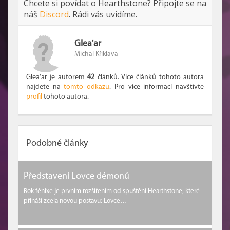
Chcete si povídat o Hearthstone? Připojte se na
náš
Discord
. Rádi vás uvidíme.
Glea'ar
Michal Křiklava
Glea'ar je autorem
42
článků. Více článků tohoto autora
najdete na
tomto odkazu
. Pro více informací navštivte
profil
tohoto autora.
Podobné články
Představení Lovce démonů
Rok fénixe je prvním rozšířením od spuštění Hearthstone, které
přináší zcela novou postavu: Lovce…