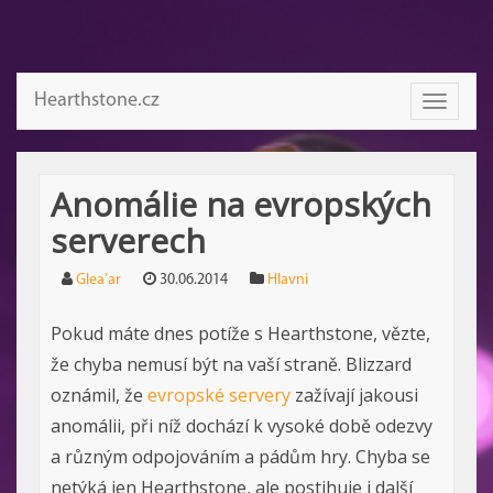
Hearthstone.cz
Toggle
navigati
Anomálie na evropských
serverech
Glea'ar
30.06.2014
Hlavni
Pokud máte dnes potíže s Hearthstone, vězte,
že chyba nemusí být na vaší straně. Blizzard
oznámil, že
evropské servery
zažívají jakousi
anomálii, při níž dochází k vysoké době odezvy
a různým odpojováním a pádům hry. Chyba se
netýká jen Hearthstone, ale postihuje i další